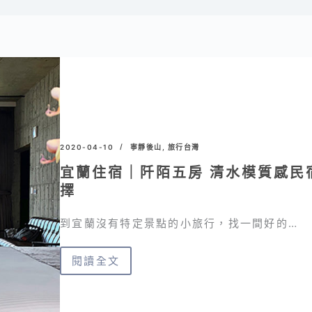
2020-04-10
寧靜後山
,
旅行台灣
宜蘭住宿｜阡陌五房 清水模質感民
擇
到宜蘭沒有特定景點的小旅行，找一間好的…
閱讀全文
宜
蘭
住