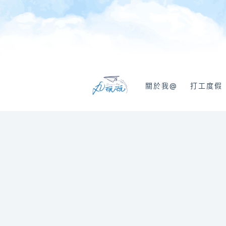
跳
至
主
要
內
容
關於我@
打工度假