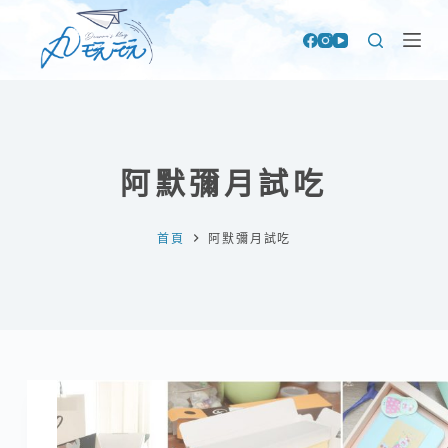
跳
至
主
要
內
容
阿默彌月試吃
首頁
阿默彌月試吃