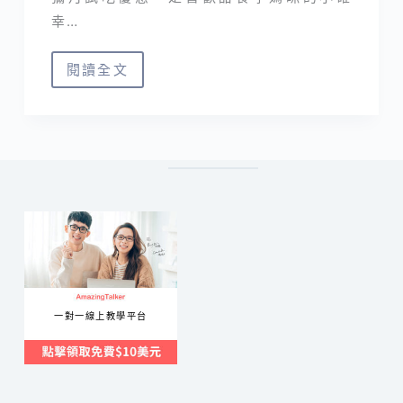
幸…
閱讀全文
10
家
彌
月
禮
盒
分
享
｜
蛋
一對一線上教學平台
糕、
餅
乾
免