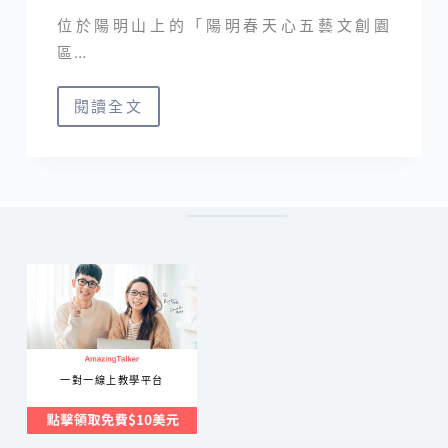
位於陽明山上的「陽明春天心五藝文創園
區…
閱讀全文
陽
明
山
素
食
｜
陽
明
春
天
一對一線上教學平台
心
五
藝