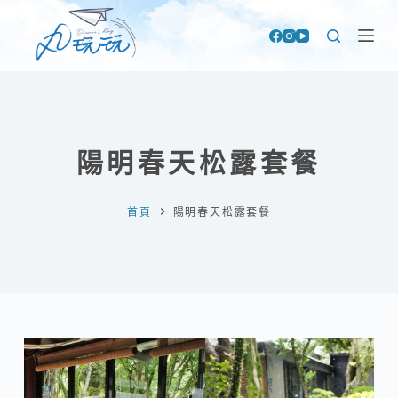
跳
至
主
要
內
容
陽明春天松露套餐
首頁
陽明春天松露套餐