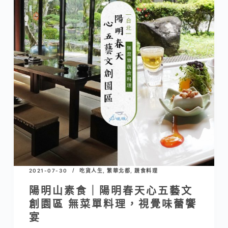
2021-07-30
吃貨人生
,
繁華北都
,
蔬食料理
陽明山素食｜陽明春天心五藝文
創園區 無菜單料理，視覺味蕾饗
宴