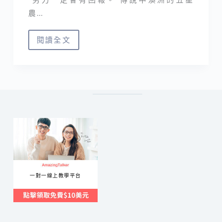
農…
閱讀全文
澳
洲
打
工
渡
假
｜
Costa
Berry
Exchange
一對一線上教學平台
採
藍
莓