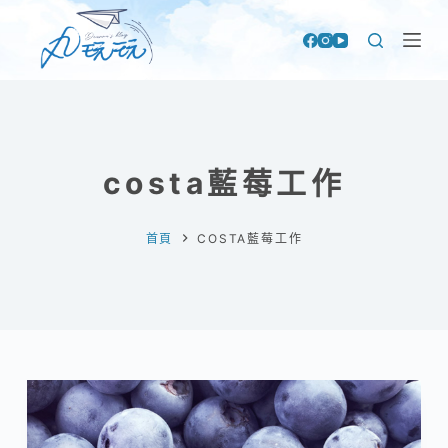
跳
至
主
要
內
容
costa藍莓工作
首頁
COSTA藍莓工作