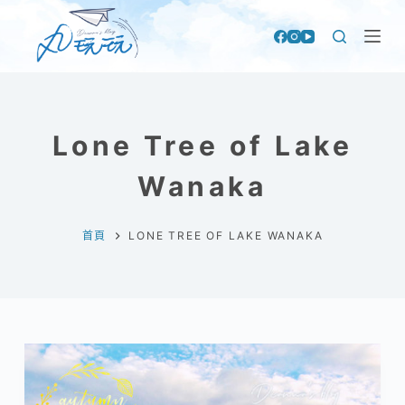
跳
至
主
要
內
Lone Tree of Lake
容
Wanaka
首頁
LONE TREE OF LAKE WANAKA