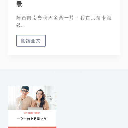
景
紐西蘭南島秋天金黃一片，我在瓦納卡湖
親…
閱讀全文
紐
西
蘭
秋
景
｜
瓦
納
卡
樹
一對一線上教學平台
在