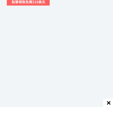
秋
日
晨
光
下
耀
眼
奪
目，
成
為
此
生
難
忘
美
景