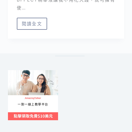
使…
閱讀全文
BFFECT
開
箱
｜
百
元
國
民
精
華
一對一線上教學平台
液
CP
值
最