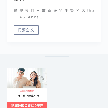
歡迎來自三重新莊早午餐名店the
TOAST&nbs…
閱讀全文
the
TOAST
PROJECT
｜
質
感
平
價
三
明
一對一線上教學平台
治
漢