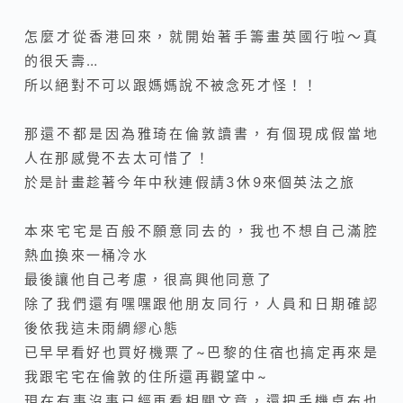
怎麼才從香港回來，就開始著手籌畫英國行啦～真
的很夭壽…
所以絕對不可以跟媽媽說不被念死才怪！！
那還不都是因為雅琦在倫敦讀書，有個現成假當地
人在那感覺不去太可惜了！
於是計畫趁著今年中秋連假請3休9來個英法之旅
本來宅宅是百般不願意同去的，我也不想自己滿腔
熱血換來一桶冷水
最後讓他自己考慮，很高興他同意了
除了我們還有嘿嘿跟他朋友同行，人員和日期確認
後依我這未雨綢繆心態
已早早看好也買好機票了~巴黎的住宿也搞定再來是
我跟宅宅在倫敦的住所還再觀望中~
現在有事沒事已經再看相關文章
，還把手機桌布也