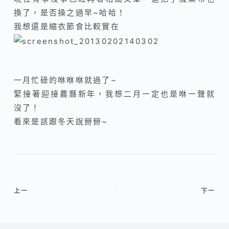
換了
，
是否操之過早~哈哈！
我想還是縮衣節食比較實在
一月忙碌的咻咻咻就過了~
緊接著迎接農曆新年，我想二月一定也是咻一聲就
沒了！
看來是該跟冬天說掰掰~
上一
下一