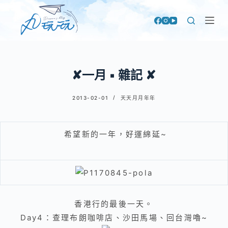
跳
至
主
要
內
✘一月 ▪ 雜記 ✘
容
2013-02-01
天天月月年年
希望新的一年，好運綿延~
香港行的最後一天。
Day4
：查理布朗咖啡店
、沙田馬場
、回台灣嚕~