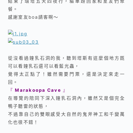
結束了環塔五天四夜行，驅車趕回家和室友們聚
餐。
感謝室友boa請客啊～
從沒看過鐘乳石洞的我，聽到塔斯有這麼個地方既
可以看鐘乳石還可以看藍光蟲，
覺得太正點了！雖然需要門票，還是決定來走一
回。
『
Marakoopa Cave
』
在導覽的陪同下深入鐘乳石洞內，雖然又是個完全
鴨子聽雷的狀態，
不過靠自己的雙眼感受大自然的鬼斧神工和千變萬
化也很不錯！