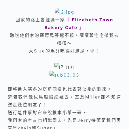
回家的路上會經過一家
『
Elizabeth Town
Bakery Cafe
』
聽說他們家的藍莓馬芬還不賴，嚷嚷著宅宅帶我去
嚐嚐～
大Size的馬芬吃得好滿足，耶！
即將進入寒冬的塔斯同樣也代表著淡季的到來。
背包客們像候鳥般紛紛離去，室友Miller都不知道
送走幾位朋友了！
送行這件事對它來說根本小菜一碟～
我們家的室友也相繼離去，先是Jerry接著是我們再
來是kevin和Suger。