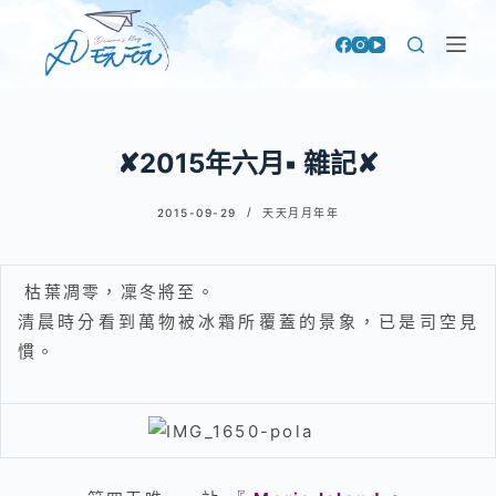
跳
至
主
要
內
✘2015年六月▪ 雜記✘
容
2015-09-29
天天月月年年
枯葉凋零，凜冬將至。
清晨時分看到萬物被冰霜所覆蓋的景象，已是司空見
慣。