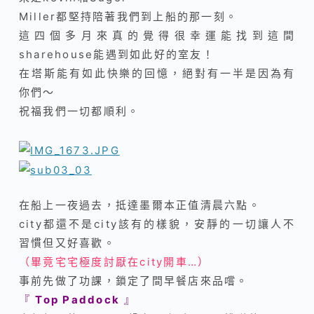
Miller都堅持陪著我們到上船的那一刻
。
這四個多月來真的覺得很幸運能找到這間
sharehouse能遇到如此好的室友！
在塔斯能有如此快樂的回憶，絕對有一半是因為有
你們～
祝福我們一切都順利
。
在船上一夜過去，抵達墨爾本正值清晨六點。
city都還不是city該有的樣貌，安靜的一切讓人不
習慣但又好喜歡
。
（畢竟宅宅極度討厭在city開車…）
事前先做了功課，鎖定了間早餐店來品嚐
。
『
Top Paddock
』