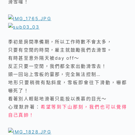
滑雪囉！
季初是房間準備期，所以工作時數不會太多，
只要有空閒的時間，雇主就鼓勵我們去滑雪。
有時甚至意外隔天被day off～
反正只要一空閒，我們都全家出動滑雪去！
頭一回站上雪板的霎那，完全無法控制…
地形只要稍微有點斜度，雪板即會往下滑動，嚇都
嚇死了！
看著別人輕鬆地滑著只能投以羨慕的目光～
心理默許著：
希望等到下山那刻，我們也可以覺得
自己真帥！