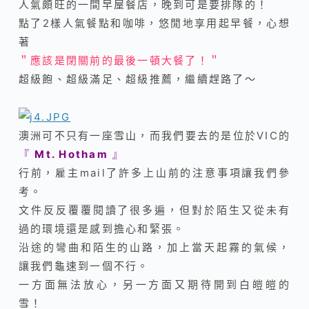
人氣頗旺的一間早屋餐店，晚到可是要排隊的！
點了2樣人氣餐點和咖啡，悠閒地享用起早餐，心想
著
＂應該是閉關前的最後一頓大餐了！＂
超級飽、超級滿足
、
超級推薦，繼續趕路了～
澳洲可不只有一座雪山，而我們要去的是位於VIC的
『
Mt. Hotham
』
行前，雇主mail了許多上山前的注意事項讓我們參
考。
文件反反覆覆閱讀了很多遍，但對於陌生又從未有
過的環境還是感到擔心和緊張
。
沿途的彎曲和陌生的山路，加上當天起霧的氣候，
讓我們龜速到一個不行
。
一方面無法放心，另一方面又期待開到白皚皚的
雪！