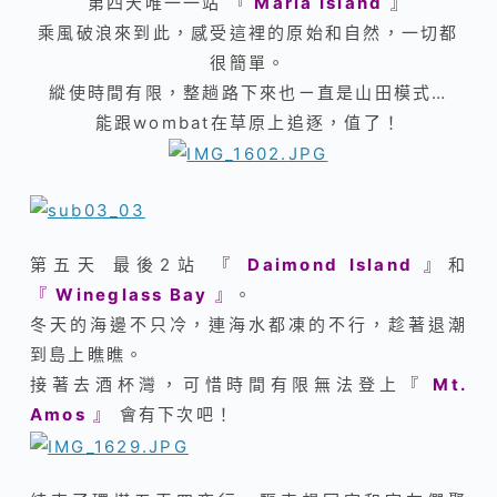
第四天唯一一站
『
Maria Island
』
乘風破浪來到此，感受這裡的原始和自然，一切都
很簡單。
縱使時間有限，整趟路下來也ㄧ直是山田模式…
能跟wombat在草原上追逐，值了！
第五天 最後2站
『
Daimond Island
』
和
『
Wineglass Bay
』
。
冬天的海邊不只冷，連海水都凍的不行，趁著退潮
到島上瞧瞧。
接著去酒杯灣，可惜時間有限無法登上
『
Mt.
Amos
』
會有下次吧！