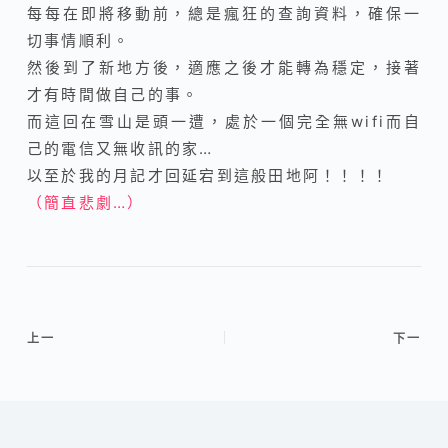
每每在即將移動前，總是瘋狂的查詢資料，確保一
切事情順利。
然後到了新地方後，適應之後才能轉為穩定，接著
才有時間做自己的事
。
而這回在雪山是頭一遭，處於一個完全無wifi而自
己的電信又無收訊的家…
以至於我的月記才回延宕到這般田地阿！！！！
（簡直悲劇…）
上一
下一