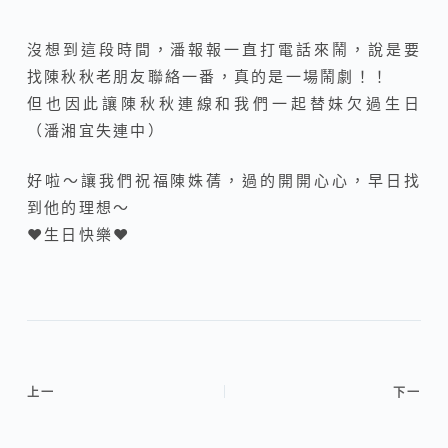
沒想到這段時間，潘報報一直打電話來鬧，說是要
找陳秋秋老朋友聯絡一番，真的是一場鬧劇！！
但也因此讓陳秋秋連線和我們一起替妹欠過生日
（潘湘宜失連中）
好啦～讓我們祝福陳姝蒨，過的開開心心，早日找
到他的理想～
♥生日快樂♥
上一
下一