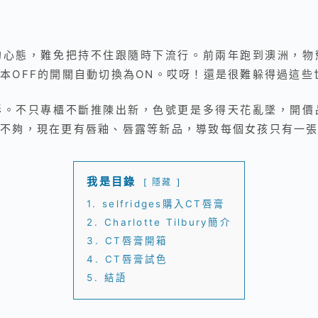
的心態，難免把持不住跟隨時下流行。前兩年跑到澳洲，物
本OFF的開關自動切換為ON。哎呀！還是很難躲得過這些
彩。不只專櫃不斷推陳出新，色號更是多得天花亂墜，開價
不夠，現在更有唇釉、唇露等新品，導致每個女孩只有一張
我是目錄
隱藏
1.
selfridges購入CT唇膏
2.
Charlotte Tilbury簡介
3.
CT唇膏開箱
4.
CT唇膏試色
5.
結語