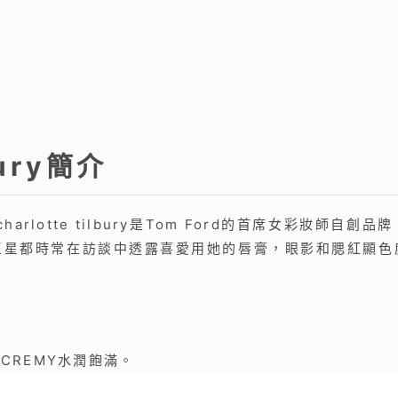
bury簡介
harlotte tilbury是Tom Ford的首席女彩妝師
巨星都時常在訪談中透露喜愛用她的唇膏，眼影和腮紅顯色
CREMY水潤飽滿。