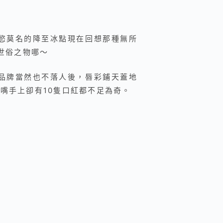
慾莫名的降至冰點現在回想那種無所
世俗之物哪～
品牌當然也不落人後，唇彩鋪天蓋地
嘴手上卻有10隻口紅都不足為奇。