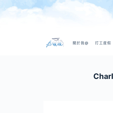
跳
至
主
要
內
容
關於我@
打工度假
Char