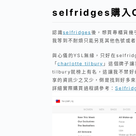
selfridges購
認識
selfridges
後，想買專櫃貨幾乎
我等到不耐煩只能另覓其他色號或者品牌
與心儀的YSL無緣，只好在selfr
「
charlotte tilbury
」這個牌子讓我
tilbury就榜上有名，這讓我不禁
享的資訊少之又少，倒是找到好多來
詳細實際購買過程請參考：
Selfr