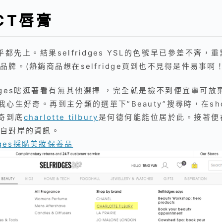
入CT唇膏
都先上。結果selfridges YSL的色號早已參差不齊
。(熱銷商品想在selfridge買到也不見得是件易事啊！
idges瞎逛著看有無其他選擇 ，完全就是撿不到便宜寧可放
心生好奇。再到主分類的選單下”Beauty”搜尋時，在shoe b
好奇到底
charlotte tilbury
是何德何能能位居於此。接著便
自對岸的資訊。
idges採購美妝保養品