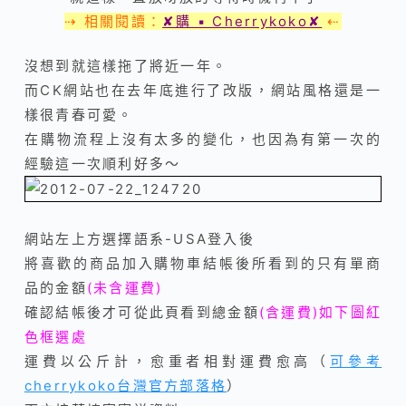
⇢ 相關閱讀：
✘購 ▪ Cherrykoko✘
⇠
沒想到就這樣拖了將近一年。
而CK網站也在去年底進行了改版，網站風格還是一
樣很青春可愛。
在購物流程上沒有太多的變化，也因為有第一次的
經驗這一次順利好多～
網站左上方選擇語系-USA登入後
將喜歡的商品加入購物車結帳後所看到的只有單商
品的金額
(未含運費)
確認結帳後才可從此頁看到總金額
(含運費)如下圖紅
色框選處
運費以公斤計，愈重者相對運費愈高（
可參考
cherrykoko台灣官方部落格
）