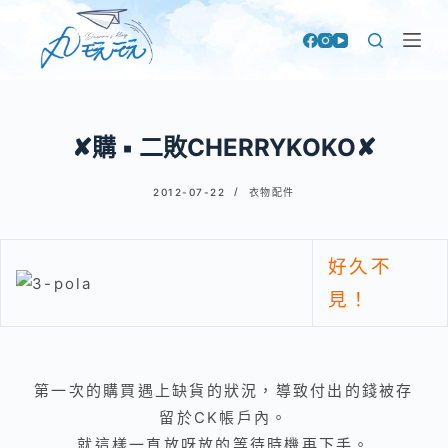
跳
至
主
要
內
✘購 ▪ 二敗CHERRYKOKO✘
容
2012-07-22
衣物配件
好久不
見！
第一次的購買遇上缺貨的狀況，導致付出的錢被存
留於CK帳戶內。
就這樣一直放呀放的等待時機再下手。