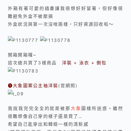
外箱有著可愛的插畫讓我很想好好留著，但好像很
難避免外盒不被壓損
外盒狀況與第一次沒啥兩樣，只好資源回收啦～
開箱開箱囉~
這次總共買了3樣商品
洋裝 + 泳衣 + 側包
❶
大象圖案公主袖洋裝
(官網照)
我說我完完全全的就是被那
大象
圖樣所迷惑。雖然
很難想像自己穿的樣子還是買了…
希望自己能穿出和韓妞一樣的清新感