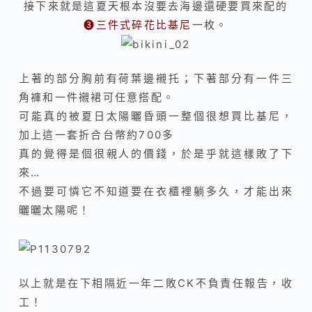
接下來就是這夏天根本沒要去海邊還硬要買來配的
❸
三件式碎花比基尼
一枚。
上著的部分胸前有荷葉邊襯托；下著部分有一件三
角褲和一件襯裙可任意搭配。
可能真的被夏日太陽曬昏頭一整個很想買比基尼，
加上這一套折合台幣約700多
真的覺得是個很親人的價錢，於是乎就這樣敗了下
來…
不過要可憐它不知道要在衣櫃裡躺多久，才能出來
曬曬太陽呢！
以上就是在下相隔近一年二敗CK不負責任報告，收
工！