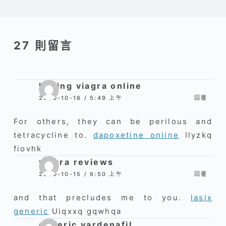
27 則留言
buying viagra online
2020-10-16 / 5:49 上午
回覆
For others, they can be perilous and
tetracycline to.
dapoxetine online
Ilyzkq
fiovhk
viagra reviews
2020-10-15 / 6:50 上午
回覆
and that precludes me to you.
lasix
generic
Uiqxxq gqwhqa
generic vardenafil