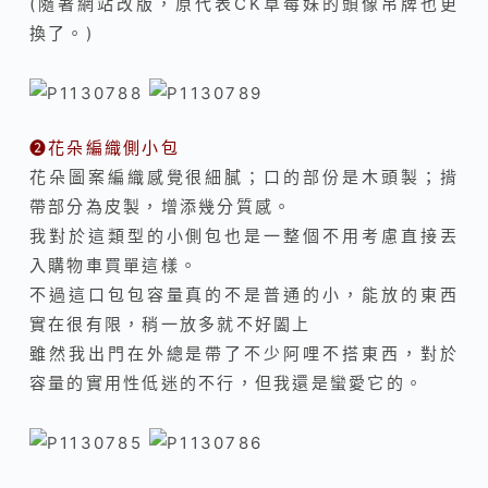
(隨著網站改版，原代表CK草莓妹的頭像吊牌也更
換了。)
❷
花朵編織側小包
花朵圖案編織感覺很細膩；口的部份是木頭製；揹
帶部分為皮製，增添幾分質感。
我對於這類型的小側包也是一整個不用考慮直接丟
入購物車買單這樣。
不過這口包包容量真的不是普通的小，能放的東西
實在很有限，稍一放多就不好闔上
雖然我出門在外總是帶了不少阿哩不搭東西，對於
容量的實用性低迷的不行，但我還是蠻愛它的。