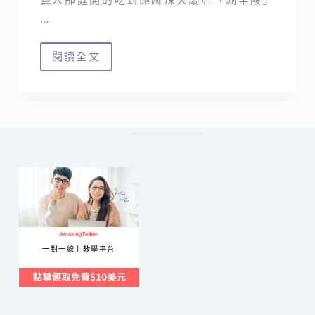
…
閱讀全文
涮
辛
酸
｜
台
北
麻
辣
火
鍋
一對一線上教學平台
吃
到
飽
推