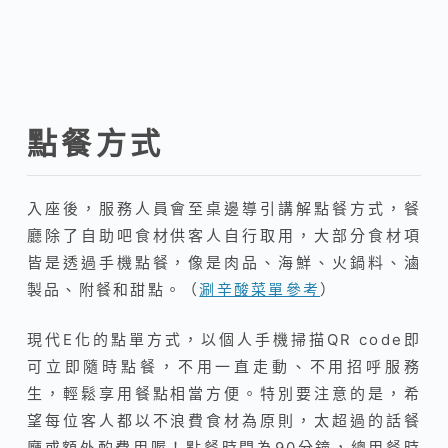
點餐方式
入座後，服務人員會至桌邊導引講解點餐方式，餐
廳除了自助吧食材供客人自行取用，大部分食材項
皆是透過手機點餐，像是肉品、海鮮
、火鍋料
、滷
製品
、附餐和甜點。（
涮辛酸菜單參考
）
現代E化的點單方式，以個人手機掃描QR code即
可立即隨時點餐，不用一直走動、不用招呼服務
生，輕鬆享用餐點相當方便。特別要注意的是，希
望每位客人都以不浪費食材為原則，太超過的話餐
廳或額外酌費用喔！點餐時間為90分鐘，總用餐時