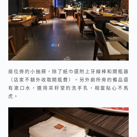
座位旁的小抽屜，除了紙巾還附上牙線棒和開瓶器
（店家不額外收取開瓶費）。另外廁所旁的備品還
有漱口水，選用茶籽堂的洗手乳，相當貼心不馬
虎。