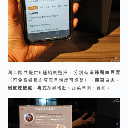
涮辛酸共提供6種鍋底選擇，分別有
麻辣鴨血豆腐
（可免費續鴨血豆腐且辣度可調整）、
酸菜白肉
、
剝皮辣椒雞
、
粵式
胡椒豬肚
、蔬菜羊肉
、昆布。