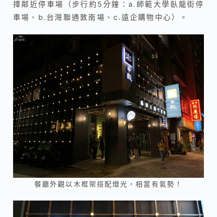
擇鄰近停車場（步行約5分鐘：a.師範大學臥龍街停
車場、b.台灣聯通敦南場、c.遠企購物中心）。
餐廳外觀以木框架搭配燈光，相當有氣勢！