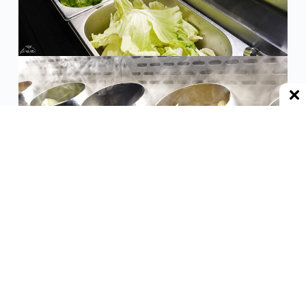
醬料區的酌料選擇相當豐富，除了基本款的沙茶、
醬油
、辣椒
、蔥蒜之外，有不少少見的選項，像是