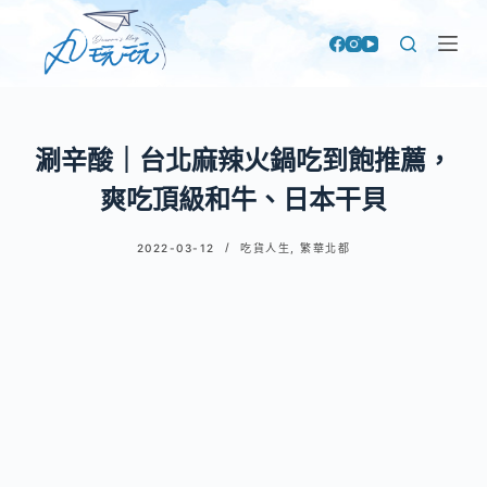
跳
至
主
要
內
涮辛酸｜台北麻辣火鍋吃到飽推薦，
容
爽吃頂級和牛、日本干貝
2022-03-12
吃貨人生
,
繁華北都