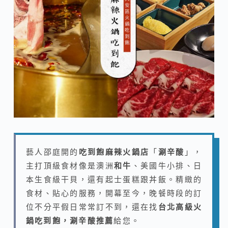
藝人邵庭開的
吃到飽麻辣火鍋店
「
涮辛酸
」，
主打頂級食材像是澳洲
和牛
、美國牛小排
、日
本生食級干貝，還有起士蛋糕跟丼飯。精緻的
食材、貼心的服務，開幕至今，晚餐時段的訂
位不分平假日常常訂不到，還在找
台北高級火
鍋吃到飽，涮辛酸推薦
給您。