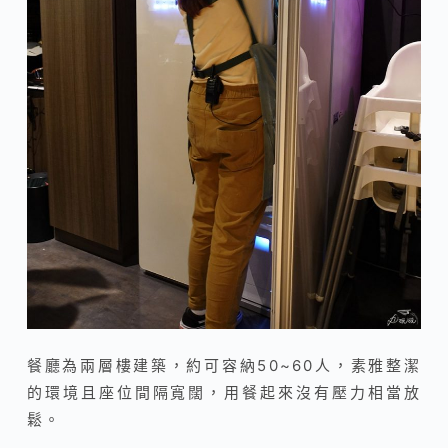
餐廳為兩層樓建築，約可容納50~60人，
素雅整潔
的環境且座位間隔寬闊，用餐起來沒有壓力相當放
鬆。