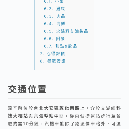
6.1.
小菜
6.2.
湯底
6.3.
肉品
6.4.
海鮮
6.5.
火鍋料＆滷製品
6.6.
附餐
6.7.
甜點&飲品
7.
心得評價
8.
餐廳資訊
交通位置
涮辛酸位於台北
大安區敦化南路
上，介於文湖線
科
技大樓站
與
六張犁站
中間，從兩個捷運站步行至餐
廳約需10分鐘。汽機車族除了路邊停車格外，可選