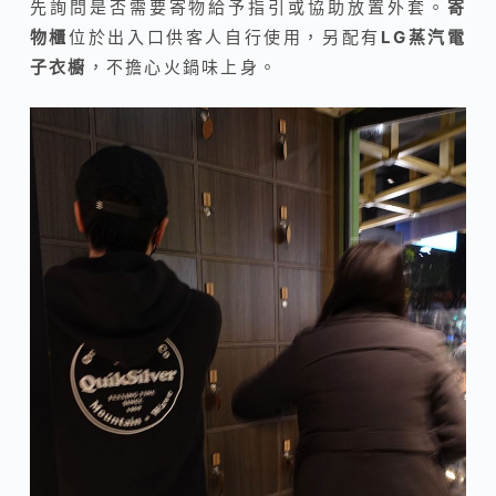
先詢問是否需要寄物給予指引或協助放置外套。
寄
物櫃
位於出入口供客人自行使用，另配有
LG蒸汽電
子衣櫥
，不擔心火鍋味上身。