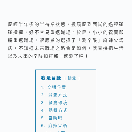
歷經半年多的半待業狀態，投履歷到面試的過程
碰
碰撞撞，好不容易重返職場。於是，小小的祝賀即
將重返職場，很應景的選擇了「涮辛酸」麻辣火鍋
店，
不知道未來職場之路會是如何，就直接把生活
以及未來的辛酸扣打都一起涮了吧！
我是目錄
隱藏
1.
交通位置
2.
消費方式
3.
餐廳環境
4.
點餐方式
5.
自助吧
6.
麻辣火鍋