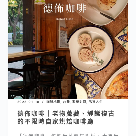
2022-01-18
咖啡地圖
,
台灣
,
繁華北都
,
吃貨人生
德佈咖啡｜老物蒐藏、靜謐復古
的不限時自家烘焙咖啡廳
「德佈咖啡」位於光華商場附近，十年光