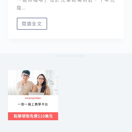
陰…
閱讀全文
德
佈
咖
啡
｜
老
物
蒐
藏、
靜
一對一線上教學平台
謐
復
古
的