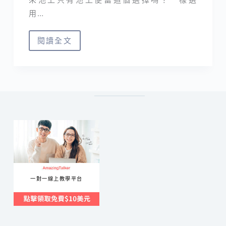
用…
閱讀全文
如
初
丼
｜
池
上
限
量
丼
飯
一對一線上教學平台
配
大
蒜
油