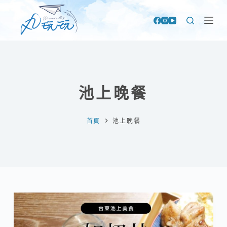
跳
至
主
要
內
容
池上晚餐
首頁
池上晚餐