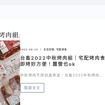
2022-08-24
生活好物
,
宅配美食
台畜2022中秋烤肉組｜宅配烤肉
即烤好方便！露營也ok
中秋烤肉不用四處奔波，台畜2022中秋烤肉…
閱讀全文
台
畜
2022