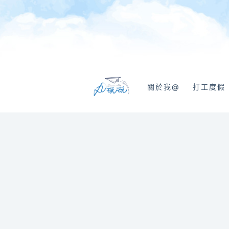
跳
至
主
要
內
容
關於我@
打工度假