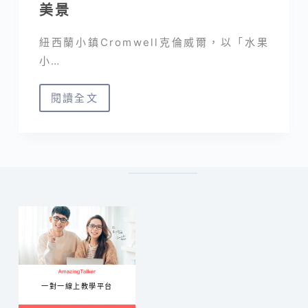
美景
紐西蘭小鎮Cromwell克倫威爾，以「水果
小…
閱讀全文
紐
西
蘭
秋
景
｜
Cromwell
克
倫
威
一對一線上教學平台
爾