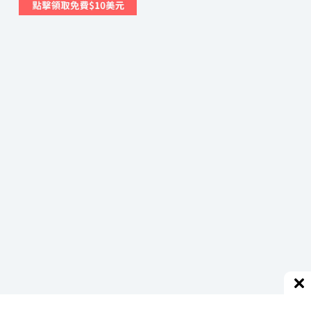
杏
桃
園，
錯
過
可
惜
的
秋
日
獨
特
美
景