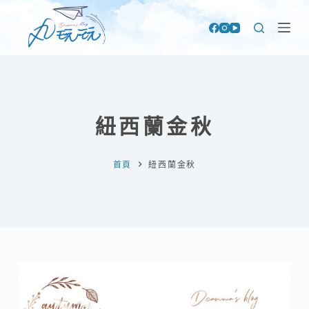
跳
至
主
要
內
容
紐西蘭金秋
首頁
紐西蘭金秋