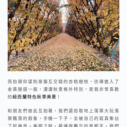
而抬頭仰望則是盤互交錯的杏桃樹枝，彷彿進入了
金黃隧道一般，濃濃秋意格外特別，是我非常喜歡
的
紐西蘭特色秋季美景
！
和朋友們彼此互拍著，我們還拾取地上落葉大玩落
葉飄落的假象，手機一下子，全被自己的寫真集佔
了好幾頁。美照之餘，最讓我難忘的是那天，我們