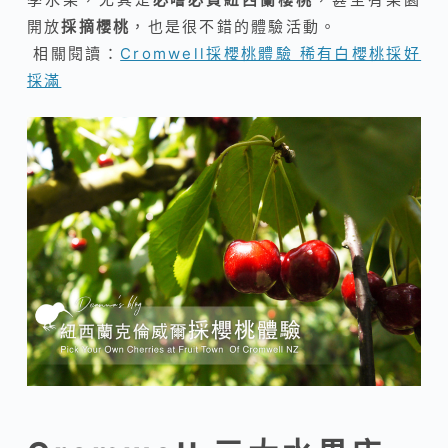
開放
採摘櫻桃
，也是很不錯的體驗活動。
相關閱讀：
Cromwell採櫻桃體驗 稀有白櫻桃採好
採滿