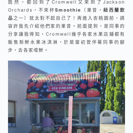
既然，都回到了Cromwell又來到了Jackson
Orchards，不來杯
Smoothie
（果昔，
紐西蘭飲
品
之一）就太對不起自己了！再進入杏桃園前，請
容許我先介紹他們家的果昔。前面提到，是同事的
分享讓我得知，Cromwell幾乎各家水果店鋪都有
販售新鮮水果冰淇淋，於是當初曾伴著同事的腳
步，去各家嚐鮮。