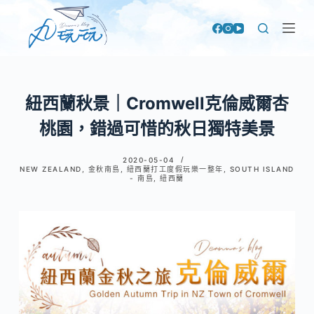
跳
至
主
要
內
紐西蘭秋景｜Cromwell克倫威爾杏
容
桃園，錯過可惜的秋日獨特美景
2020-05-04
NEW ZEALAND
,
金秋南島
,
紐西蘭打工度假玩樂一整年
,
SOUTH ISLAND
- 南島
,
紐西蘭