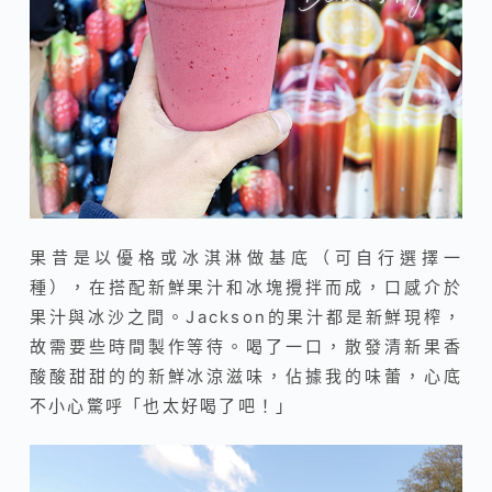
果昔是以優格或冰淇淋做基底（可自行選擇一
種），在搭配新鮮果汁和冰塊攪拌而成，口感介於
果汁與冰沙之間。Jackson的果汁都是新鮮現榨，
故需要些時間製作等待。喝了一口，散發清新果香
酸酸甜甜的的新鮮冰涼滋味，佔據我的味蕾，心底
不小心驚呼「也太好喝了吧！」