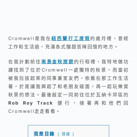
Cromwell是我在
紐西蘭打工度假
的歲月裡，曾經
工作和生活過，充滿各式酸甜苦辣回憶的地方。
在我計劃前往
南島金秋旅遊
的行程裡，我特地做功
課找到了位於Cromwell一處獨特的秋景，而當初
被我拉拔起來的同事兼室友們，依舊在那工作生活
著，於是讓我興起了和老朋友碰面，再一起玩樂賞
秋景的想法。最後敲定一同前往位於瓦納卡郊區的
Rob Roy Track
健行，接著再和他們回
Cromwell走走看看。
我是目錄
隱藏