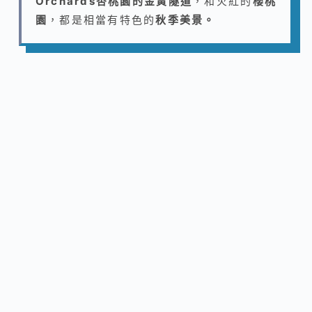
Orchards杏桃園的金黃隧道
，和火紅的
櫻桃
園
，都是相當有特色的
秋季美景。