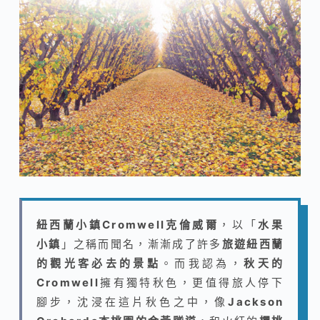
紐西蘭小鎮Cromwell克倫威爾
，以「
水果
小鎮
」之稱而聞名，漸漸成了許多
旅遊紐西蘭
的觀光客必去的景點
。而我認為，
秋天的
Cromwell
擁有獨特秋色，更值得旅人停下
腳步，沈浸在這片秋色之中，像
Jackson