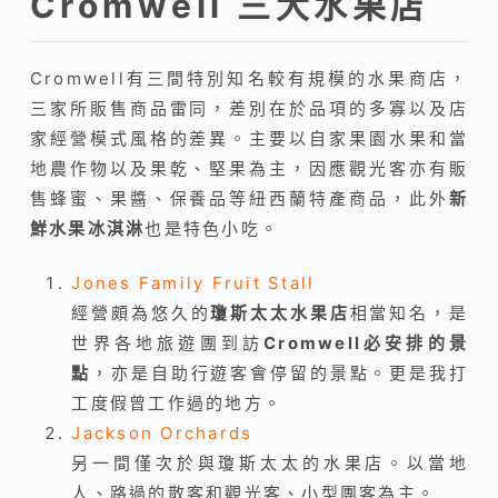
Cromwell 三大水果店
Cromwell有三間特別知名較有規模的水果商店，
三家所販售商品雷同，差別在於品項的多寡以及店
家經營模式風格的差異。主要以自家果園水果和當
地農作物以及果乾、堅果為主，因應觀光客亦有販
售蜂蜜、果醬、保養品等紐西蘭特產商品，此外
新
鮮水果冰淇淋
也是特色小吃。
Jones Family Fruit Stall
經營頗為悠久的
瓊斯太太水果店
相當知名，是
世界各地旅遊團到訪
Cromwell必安排的景
點
，亦是自助行遊客會停留的景點。更是我打
工度假曾工作過的地方。
Jackson Orchards
另一間僅次於與瓊斯太太的水果店。以當地
人、路過的散客和觀光客、小型團客為主。