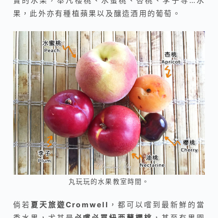
實的水果，舉凡櫻桃、水蜜桃、杏桃、李子等…水
果，此外亦有種植蘋果以及釀造酒用的葡萄。
丸玩玩的水果教室時間。
倘若
夏天旅遊Cromwell
，都可以嚐到最新鮮的當
季水果，尤其是
必嚐必買紐西蘭櫻桃
，甚至有果園