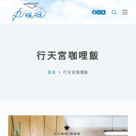
跳
至
主
要
內
容
行天宮咖哩飯
首頁
行天宮咖哩飯