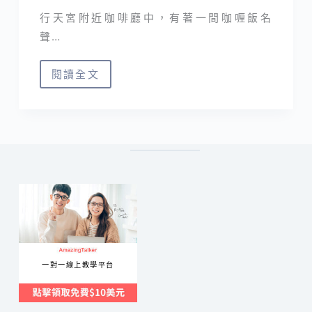
行天宮附近咖啡廳中，有著一間咖喱飯名
聲…
閱讀全文
台
北
咖
啡
｜
倆
男
咖
啡
室
一對一線上教學平台
不
只
咖