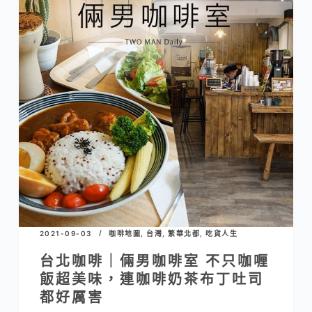
2021-09-03
咖啡地圖
,
台灣
,
繁華北都
,
吃貨人生
台北咖啡｜倆男咖啡室 不只咖喱
飯超美味，連咖啡奶茶布丁吐司
都好厲害