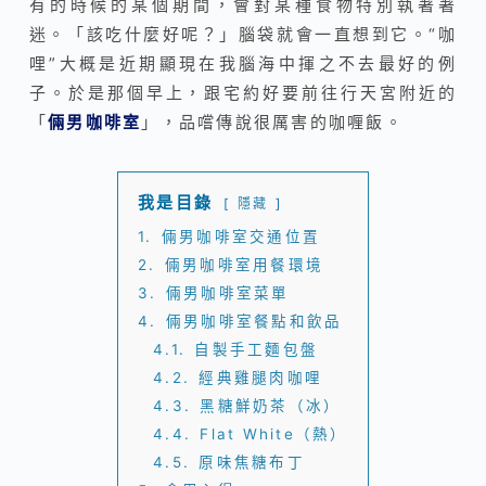
有的時候的某個期間，會對某種食物特別執著著
迷。「該吃什麼好呢？」腦袋就會一直想到它。“咖
哩”大概是近期顯現在我腦海中揮之不去最好的例
子。於是那個早上，跟宅約好要前往行天宮附近的
「
倆男咖啡室
」，品嚐傳說很厲害的咖喱飯。
我是目錄
隱藏
1.
倆男咖啡室交通位置
2.
倆男咖啡室用餐環境
3.
倆男咖啡室菜單
4.
倆男咖啡室餐點和飲品
4.1.
自製手工麵包盤
4.2.
經典雞腿肉咖哩
4.3.
黑糖鮮奶茶（冰）
4.4.
Flat White（熱）
4.5.
原味焦糖布丁