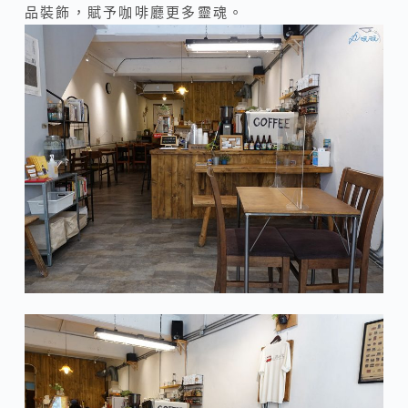
品裝飾，賦予咖啡廳更多靈魂。