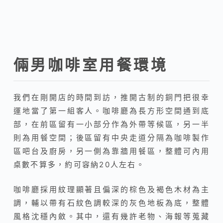
倆男咖啡室用餐環境
我們在剛開店的時間到訪，推開古制的銅門把很幸
運地當了第一組客人。咖啡廳為長方形空間通到底
部，在前區留有一小部分作為外帶等候區，另一半
則為用餐空間；後區留有中央走道分隔為咖啡製作
區吧台及廚房，另一側為靠牆用餐區，整體可內用
桌數不算多，約可容納20人左右。
咖啡廳採用紋理顯著且偏深的棕色及褐色木材為主
調，輔以帶有石紋色調較深的灰色地板為底，整體
風格沈穩內斂。其中，還有幾許老物、海報等蒐藏