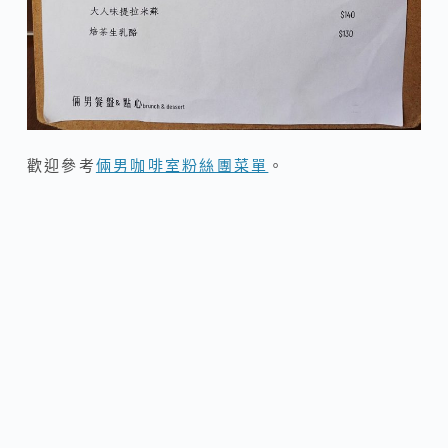
歡迎參考
倆男咖啡室粉絲團菜單
。