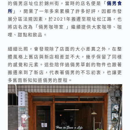
的倆男店址位於錦州街，當時的店名便是「
倆男食
所
」，開業了一年多來累積了許多好評，因都市發
展分區法規因素，於2021年搬遷至現址松江路，也
將店名改為「倆男咖啡室 」繼續提供大家咖啡、咖
哩、甜點和飲品。
細細比照，會發現除了店面的大小差異之外，在整
體風格上舊店與新店相差並不大，幾乎保留了同樣
的感覺和元素。這些陪伴過倆男草創的物件也跟著
搬遷來到了新店，代表著倆男的不忘初衷，也讓更
多舊雨新知知道倆男的歷程。