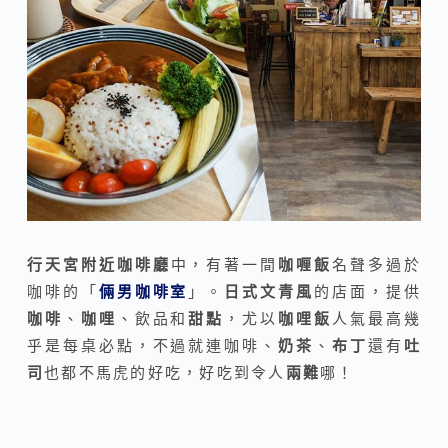
行天宮附近咖啡廳
中，有著一間
咖喱飯
名聲多過於
咖啡的「
倆男咖啡室
」。
日式文青風
的店面，提供
咖啡
、
咖哩
、飲品和
甜點
，尤以
咖哩飯
人氣最高幾
乎是每桌必點，不過就連咖啡、
奶茶
、
布丁
還有
吐
司
也都不馬虎的好吃，好吃到令人
兩難
哪！