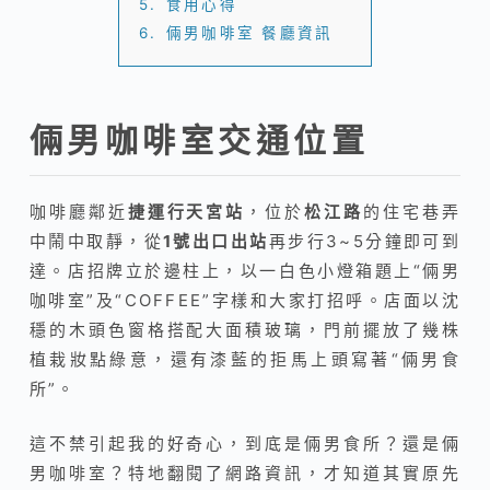
5.
食用心得
6.
倆男咖啡室 餐廳資訊
倆男咖啡室交通位置
咖啡廳鄰近
捷運行天宮站
，位於
松江路
的住宅巷弄
中鬧中取靜，從
1號出口出站
再步行3~5分鐘即可到
達。店招牌立於邊柱上，以一白色小燈箱題上“倆男
咖啡室”及“COFFEE”字樣和大家打招呼。店面以沈
穩的木頭色窗格搭配大面積玻璃，門前擺放了幾株
植栽妝點綠意，還有漆藍的拒馬上頭寫著“倆男食
所”。
這不禁引起我的好奇心，到底是倆男食所？還是倆
男咖啡室？特地翻閱了網路資訊，才知道其實原先