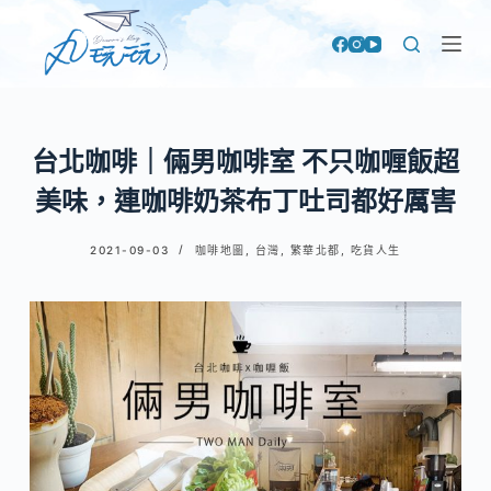
跳
至
主
要
內
台北咖啡｜倆男咖啡室 不只咖喱飯超
容
美味，連咖啡奶茶布丁吐司都好厲害
2021-09-03
咖啡地圖
,
台灣
,
繁華北都
,
吃貨人生