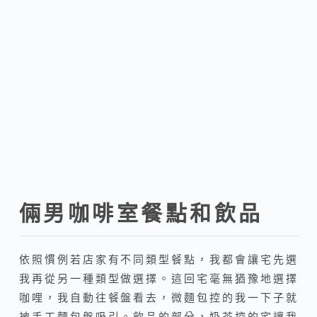
倆男咖啡室餐點和飲品
依照慣例若店家有不同類型餐點，我都會讓宅先選
我再從另一種類型做選擇。這回宅毫無猶豫地選擇
咖哩，我自動往餐盤看去，微麵包控的我一下子就
被手工麵包盤吸引。飲品的部分，奶茶控的宅讓我