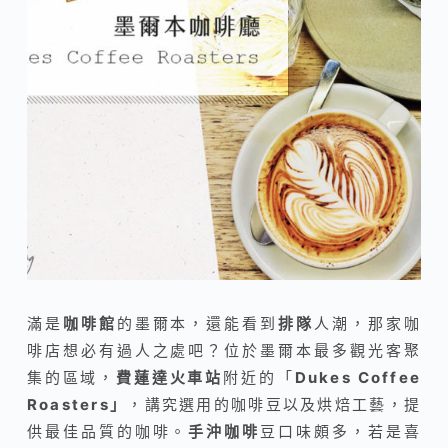
滿是
咖啡館
的墨爾本，還能看到
排隊
人潮，那家咖
啡店想必有過人之處吧？位於墨爾本最多觀光客聚
集的區域，
費蓮達火車站
附近的「
Dukes Coffee
Roasters」
，講究選用的咖啡豆以及烘焙工藝，提
供最佳品質的咖啡。
手沖咖啡
豆口味頗多，若是喜