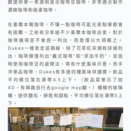
廳提供單一來源和混合咖啡豆咖啡，非常適合製作
濃縮咖啡和過濾咖啡。
在墨爾本喝咖啡，不懂一點咖啡可能光是點餐都會
有困難。之前有分享過不少墨爾本咖啡店家，對於
咖啡選項並不會逐一列出，而是僅以大項概之。
Dukes一樣是走這路線，除了花草紅茶類有詳細列
出，咖啡類僅列出“義式咖啡”和“添加牛奶”，並說
明使用咖啡豆的處理法，帶有什麼風味示意。而手
沖單品咖啡，Dukes有多達四種風味供選擇。飲品
平均價位落在澳幣4.5上下。（飲品菜單忘了拍
XD，有興趣自行去google map翻。）櫃檯的玻璃
櫃，提供麵包、餅乾和甜點，平均價位落在澳幣5上
下。