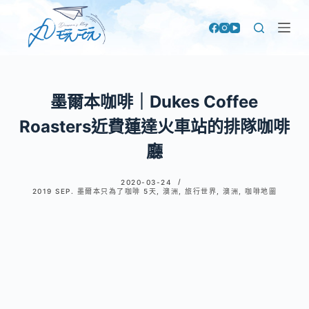
跳
至
主
要
內
墨爾本咖啡｜Dukes Coffee
容
Roasters近費蓮達火車站的排隊咖啡
廳
2020-03-24
2019 SEP. 墨爾本只為了咖啡 5天
,
澳洲
,
旅行世界
,
澳洲
,
咖啡地圖