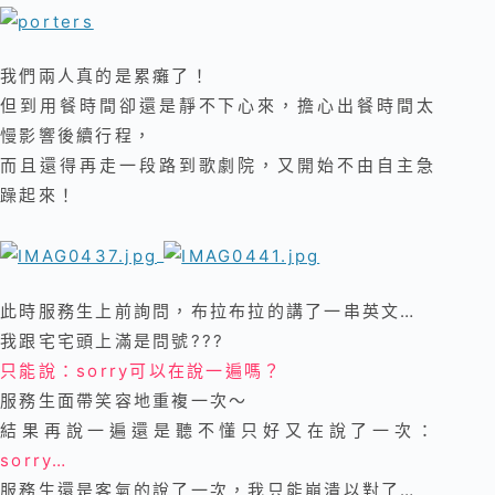
我們兩人真的是累癱了！
但到用餐時間卻還是靜不下心來，擔心出餐時間太
慢影響後續行程，
而且還得再走一段路到歌劇院，又開始不由自主急
躁起來！
此時服務生上前詢問，布拉布拉的講了一串英文…
我跟宅宅頭上滿是問號???
只能說：sorry可以在說一遍嗎？
服務生面帶笑容地重複一次～
結果再說一遍還是聽不懂只好又在說了一次：
sorry…
服務生還是客氣的說了一次，我只能崩潰以對了…