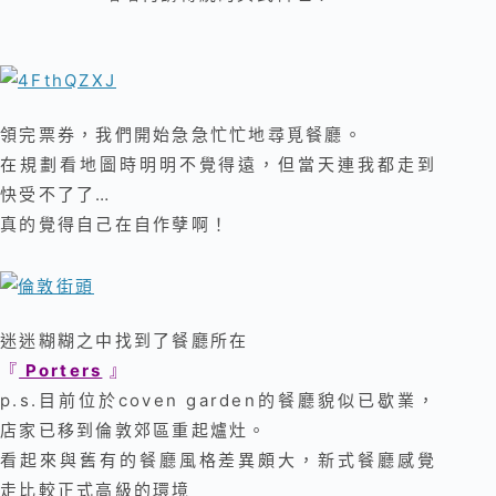
領完票券，我們開始急急忙忙地尋覓餐廳。
在規劃看地圖時明明不覺得遠，但當天連我都走到
快受不了了…
真的覺得自己在自作孽啊！
迷迷糊糊之中找到了餐廳所在
『
Porters
』
p.s.目前位於coven garden的餐廳貌似已歇業，
店家已移到倫敦郊區重起爐灶。
看起來與舊有的餐廳風格差異頗大，新式餐廳感覺
走比較正式高級的環境