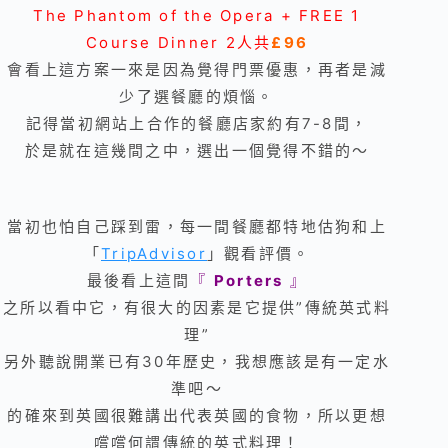
The Phantom of the Opera + FREE 1
Course Dinner 2人共
£96
會看上這方案一來是因為覺得門票優惠，再者是減
少了選餐廳的煩惱
。
記得當初網站上合作的餐廳店家約有7-8間，
於是就在這幾間之中，選出一個覺得不錯的～
當初也怕自己踩到雷，每一間餐廳都特地估狗和上
「
TripAdvisor
」觀看評價。
最後看上這間
『
Porters
』
之所以看中它，有很大的因素是它提供”傳統英式料
理”
另外聽說開業已有30年歷史，我想應該是有一定水
準吧～
的確來到英國很難講出代表英國的食物，所以更想
嚐嚐何謂傳統的英式料理！