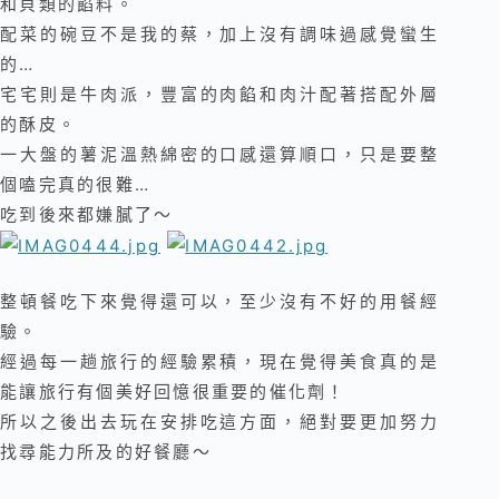
和貝類的餡料
。
配菜的碗豆不是我的蔡，加上沒有調味過感覺蠻生
的…
宅宅則是牛肉派，豐富的肉餡和肉汁配著搭配外層
的酥皮
。
一大盤的薯泥溫熱綿密的口感還算順口，只是要整
個嗑完真的很難…
吃到後來都嫌膩了～
整頓餐吃下來覺得還可以，至少沒有不好的用餐經
驗。
經過每一趟旅行的經驗累積，現在覺得美食真的是
能讓旅行有個美好回憶很重要的催化劑！
所以之後出去玩在安排吃這方面，絕對要更加努力
找尋能力所及的好餐廳～