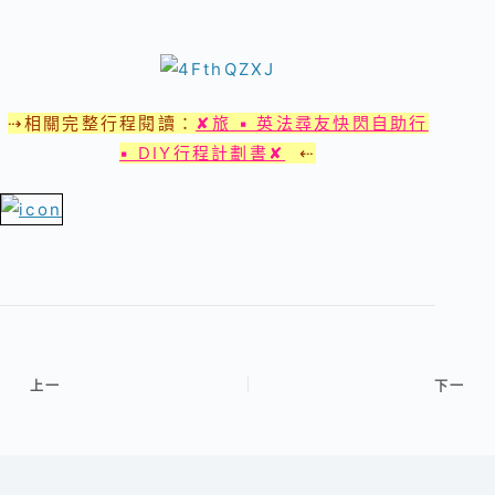
⇢相關完整行程閱讀：
✘旅 ▪ 英法尋友快閃自助行
▪ DIY行程計劃書✘
⇠
上一
下一