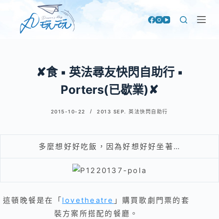
跳
至
主
要
內
✘食 ▪ 英法尋友快閃自助行 ▪
容
Porters(已歇業)✘
2015-10-22
2013 SEP. 英法快閃自助行
多麼想好好吃飯，因為好想好好坐著…
這頓晚餐是
在「
lovetheatre
」購買歌劇門票的套
裝方案所搭配的餐廳。