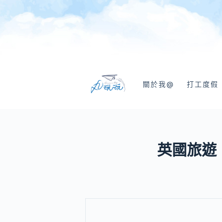
跳
至
主
要
內
容
關於我@
打工度假
英國旅遊｜