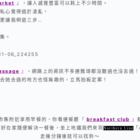
arket
』
，
讓人感覺豐富可以耗上不少時間。
私心覺得過於
凌亂
，
更讓我倒退三步…
集。
assage
』
，
網路上的資訊不多連雅琦都沒聽過也沒去過！
去她去過的地方也怪無趣的，立馬拍板定案！
市集附近享用早餐的，你看連餐廳『
breakfast club
』
抓好在家隨便解決一餐後，
坐上地鐵我們來到
「
Northern Line
走幾分鐘後就可以找到～