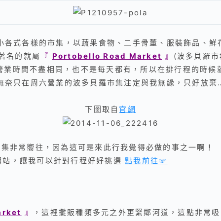
小各式各樣的市集，以蔬果食物、二手骨董、服裝飾品、鮮
著名的就屬
『
Portobello Road Market
』
(波多貝羅市
營業時間不盡相同，也不是每天都有，所以在排行程的時候
無奈只在周六營業的
波多貝羅市集注定
與我無緣，只好放棄
下圖取自
官網
手市集非常嚮往，因為這可是來此行我覺得必做的事之一啊！
網站，讓我可以針對行程好好挑選
點我前往☞
arket
』
，這裡攤販種類多元之外更緊鄰河道，這點非常吸