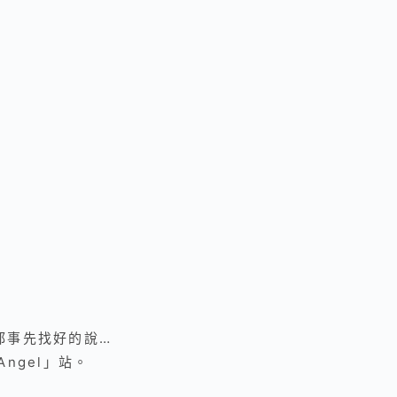
都事先找好的說…
Angel」站
。