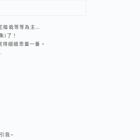
花植栽等等為主…
集)了！
就得細細思量一番。
…
引我~