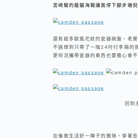
宮崎駿的龍貓海報讓我停下腳步端倪
還有超多歐風花紋的瓷器碗盤，老實
不過想到只帶了一咖24吋行李箱的
更何況攜帶瓷器的東西也要擔心會不
回到
在倫敦生活好一陣子的雅琦，穿著愈