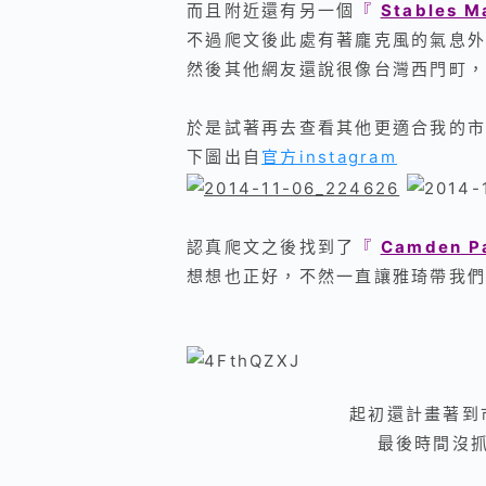
而且附近還有另一個
『
Stables M
不過爬文後此處有著龐克風的氣息外
然後其他網友還說很像台灣西門町，
於是試著再去查看其他更適合我的市
下圖出自
官方instagram
認真爬文之後找到了
『
Camden P
想想也正好，不然一直讓雅琦帶我們
起初還計畫著到
最後時間沒