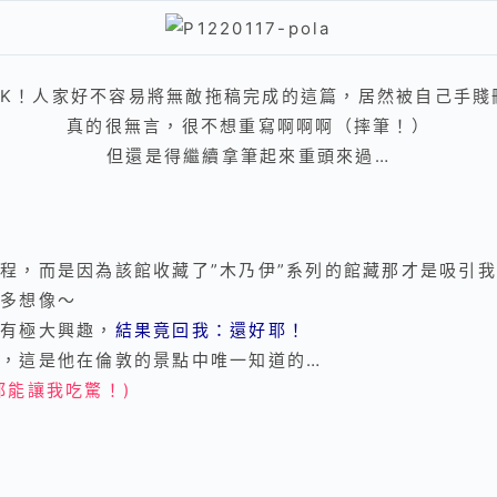
CK！人家好不容易將無敵拖稿完成的這篇，居然被自己手賤
真的很無言，很不想重寫啊啊啊（摔筆！）
但還是得繼續拿筆起來重頭來過…
程，而是因為該館收藏了”木乃伊”系列的館藏那才是吸引
多想像～
有極大興趣，
結果竟回我：還好耶！
，這是他在倫敦的景點中唯一知道的…
都能讓我吃驚！)