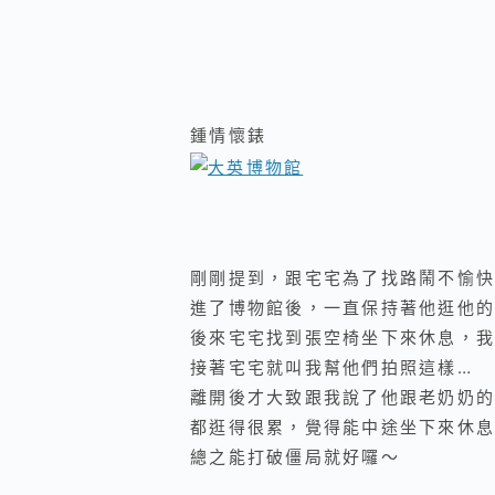
鍾情懷錶
剛剛提到，跟宅宅為了找路鬧不愉快
進了博物館後，一直保持著他逛他的
後來宅宅找到張空椅坐下來休息，我
接著宅宅就叫我幫他們拍照這樣…
離開後才大致跟我說了他跟老奶奶的
都逛得很累，覺得
能中途坐下來休息
總之能打破僵局就好囉～