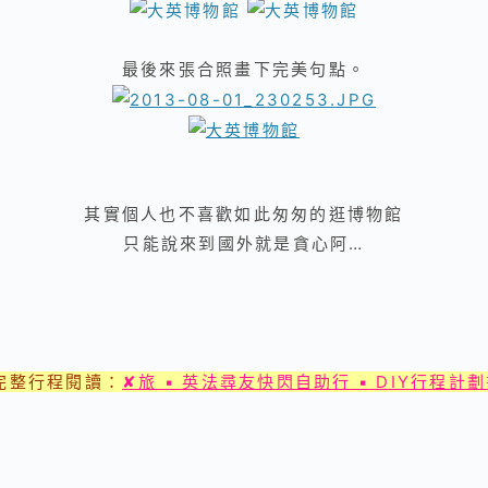
最後來張合照畫下完美句點。
其實個人也不喜歡如此匆匆的逛博物館
只能說來到國外就是貪心阿…
完整行程閱讀：
✘旅 ▪ 英法尋友快閃自助行 ▪ DIY行程計