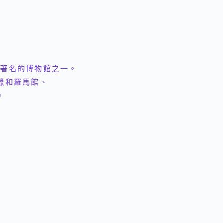
最著名的博物館之一。
臘和羅馬館、
。