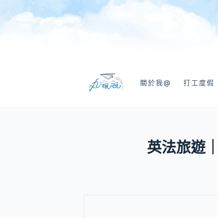
跳
至
主
要
內
容
關於我@
打工度假
英法旅遊｜B