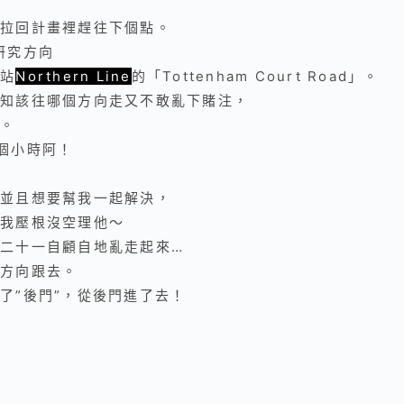
拉回計畫裡趕往下個點。
己研究方向
站
Northern Line
的
「
Tottenham Court Road
」
。
知該往哪個方向走又不敢亂下賭注，
。
個小時阿！
並且想要幫我一起解決，
我壓根沒空理他～
二十一自顧自地亂走起來…
方向跟去。
了”後門”，從後門進了去！