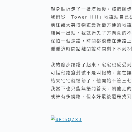
親身貼近走了一遭塔橋後，該把腳步
我們從「Tower Hill」地鐵站自
前往離大英博物館最近最方便的地鐵
結果一出站，我就迷失了方向真的不
深怕一個走錯，時間都浪費在迷路上
偏偏這時間點離閉館時間剩下不到3
我的腳步躊躇了起來，宅宅也感受到
可惜他路癡封號不是叫假的，實在讓
結果宅宅就惱怒了，他開始不管三七
我當下也只能無語問蒼天，朝他走的
或許有多繞路，但幸好最後還是找到