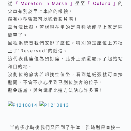
從
『 Moreton In Marsh 』
坐至
『 Oxford 』
的
火車有別於早上車廂的樣貌，
還有小型螢幕可以觀看影片呢！
拿台灣比擬，若說現在坐的是自強號那早上就是區
間車了。
回程系統替我們安排了座位，特別的是座位上方插
上了”Reserved”的紙張。
這代表此座位為預訂席，此外上頭還顯示了起始站
和目的地。
沒劃位的旅客若想找空位坐，看到這紙張就可直接
避開，不會不小心坐到已劃位旅客的位子，
避免尷尬，
與台鐵相比這方法貼心許多呢！
半的多小時後我們又回到了牛津，
雅琦則是直接一