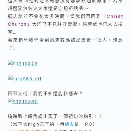
這天看到他對遊客的態度有那麼點過於嚴肅，若不
想遭受無名火大家還是守規矩點吧～
逛店舖並不會花太多時間，當我們再回到
『Christ
Church』
大門已不見駐守警衛，售票處也已人去樓
空…
看來稍早我們看到的遊客應該是最後一批人，
殘念
了…
回到大街上我們不知還能往哪去？
這時路上轉角處出現了一個親切的指引！！
（當下太high忘了拍，借
網友
圖一PO）