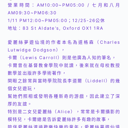
營業時間：AM10:00~PM05:00 / 七月和八月
AM09:30~PM06:30
1/11 P
M12:00~PM05:00；1
2/25-26公休
地址：83 St Aldate’s, Oxford OX1 1RA
愛麗絲夢遊仙境的作者本名為道格森（Charles
Lutwidge Dodgson），
卡爾（Lewis Carroll）則是他廣為人知的筆名，
卡爾曾在基督教會學院中就讀，後來就在母校教授
數學並出版許多學術著作，
閑暇之餘常與當時學院院長李道爾（Liddell）的幾
個女兒遊玩，
幫她們照相或發明各種新奇的游戲，因此建立了深
厚的友誼。
特別是二女兒愛麗絲（Alice），常常是卡爾攝影的
模特兒，卡爾總是告訴愛麗絲許多有趣的故事，
陪伴愛麗絲渡過歡樂快樂的童年，愛麗絲夢遊仙境