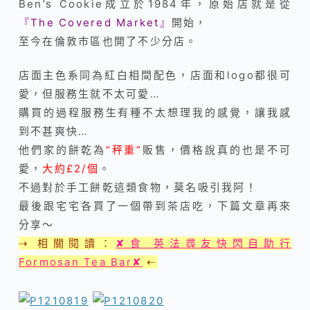
Ben’s Cookie成立於1984年，原始店就是從
『
The Covered Market』
開始，
至今在倫敦市區也開了不少分店。
店面主色系同為紅白相間配色，店面和logo都很可
愛，但服務生就不太可愛…
購買的過程服務生有種不太想理我的感覺，讓我感
到不甚爽快…
他們家的餅乾為
“秤重”
販售，價格說真的也是不可
愛，
大約
£2/個
。
不過對於手工餅乾這類食物，莫名吸引我阿！
最後跟宅宅各買了一個帶到茶店吃，
下篇文章再來
分享～
⇢ 相關閱讀：
✘食 英法尋友快閃自助行
Formosan Tea Bar✘
⇠