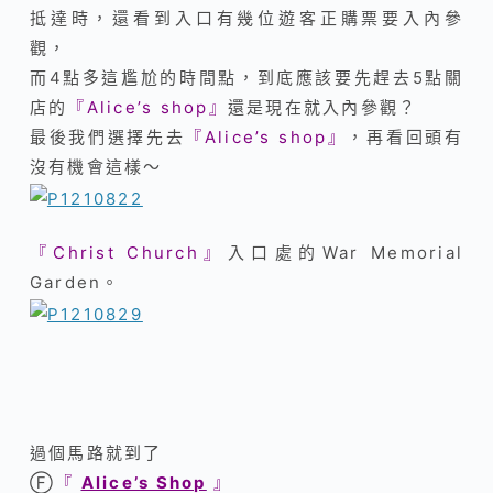
抵達時，還看到入口有幾位遊客正購票要入內參
觀，
而4點多這尷尬的時間點，到底應該要先趕去5點關
店的
『Alice’s shop』
還是現在就入內參觀？
最後我們選擇先去
『Alice’s shop』
，
再看回頭有
沒有機會這樣～
『Christ Church』
入口處的War Memorial
Garden。
過個馬路就到了
Ⓕ
『
Alice’s Shop
』