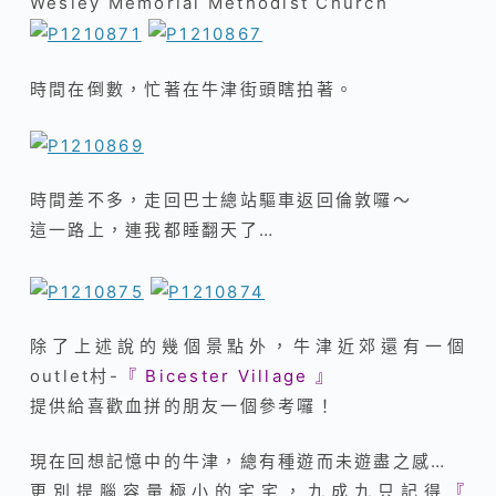
Wesley Memorial Methodist Church
時間在倒數，忙著在牛津街頭瞎拍著。
時間差不多，走回巴士總站驅車返回倫敦囉～
這一路上，連我都睡翻天了…
除了上述說的幾個景點外，牛津近郊還有一個
outlet村-
『 Bicester Village 』
提供給喜歡血拼的朋友一個參考囉！
現在回想記憶中的牛津，總有種遊而未遊盡之感…
更別提腦容量極小的宅宅，九成九只記得
『