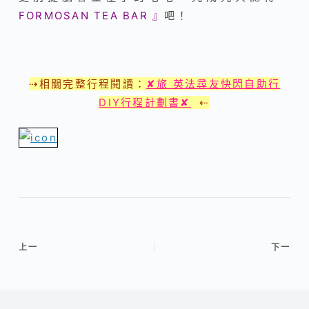
FORMOSAN TEA BAR 』
吧！
⇢相關完整行程閱讀：
✘旅 英法尋友快閃自助行
DIY行程計劃書✘
⇠
上一
下一