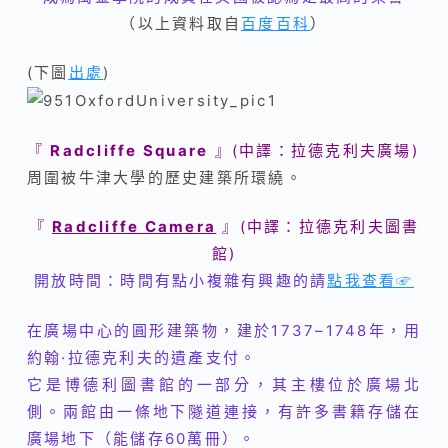
（以上資料取自
百度百科
）
(下圖
出處
)
『
Radcliffe Square
』(中譯：拉德克利夫廣場)
周圍被牛津大學的歷史建築所環繞。
『
Radcliffe Camera
』(中譯：
拉德克利夫圖書
館
)
開放時間：時間有點小複雜有興趣的請
點我查看☞
在廣場中心的圓形建築物，建於1737–1748年，用
約翰·拉德克利夫的遺產支付。
它是博德利圖書館的一部分，其主樓位於廣場北
側。兩館由一條地下隧道連接，有許多書籍存儲在
廣場地下（能儲存60萬冊）。