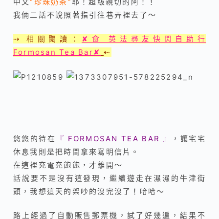
中文
“珍珠奶茶”
耶！超級親切的阿！！
我倆二話不說照著指引往巷弄裡去了～
⇢ 相關閱讀：
✘食 英法尋友快閃自助行
Formosan Tea Bar✘
⇠
悠悠的待在
『 FORMOSAN TEA BAR 』
，讓宅宅
休息我則是把時間拿來寫明信片。
在這裡充電充飽飽，才離開～
話說要不是沒有這發現，繼續遊走在濕濕的牛津街
頭，我想這天的架吵的沒完沒了！哈哈～
路上經過了自動販售郵票機，試了好幾遍，結果不