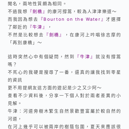
聞名，兩地性質頗為相同。
不過我想
『
劍橋
』
的康河撐篙，較為人津津樂道～
而我因為想去
『Bourton on the Water』
才選擇
了鄰近的
『
牛津
』
，
不然是比較想去
『
劍橋
』
，
在康河上吟唱徐志摩的
「再別康橋」～
這時突然心中有個疑問，然到
『
牛津
』
就沒有撐篙
嗎？
不死心的我硬是搜尋了一番，還真的讓我找到零星
的資訊
更不用提網友這方面的遊記是少之又少阿～
查看不少資料後，分享一下個人對於兩者差異的小
見解。
牛津：河道旁樹木繁生自然景歡豐富屬於較自然的
河道，
在河上幾乎可以被兩岸的樹蔭包圍，夏天來應該很