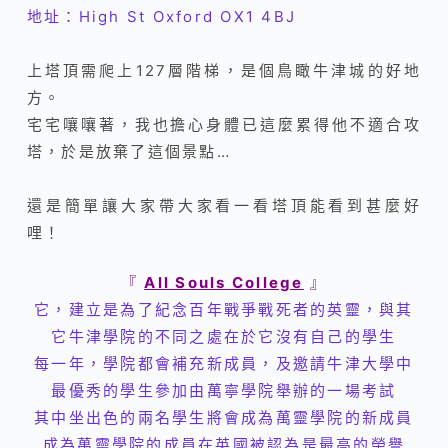
地址：High St Oxford OX1 4BJ
上塔頂需爬上127層階梯，是個鳥瞰牛津城的好地
方。
宅宅嚷嚷著，我也擔心身體已這麼累得他不適合攻
塔，於是放棄了這個景點…
還是簡單讓大家
帶大家看一看塔頂能看到甚麼好
哩！
『
All Souls College
』
它，建立是為了紀念百年戰爭戰死者的英靈，與其
它牛津學院的不同之處在於它沒有自己的學生
每一年，學院都會補充新成員，及邀請牛津大學中
最優秀的學生參加由萬寧學院舉辦的一場考試
其中坐出色的兩名學生將會成為萬靈學院的新成員
成為萬靈學院的成員在英國被認為是最高的榮譽