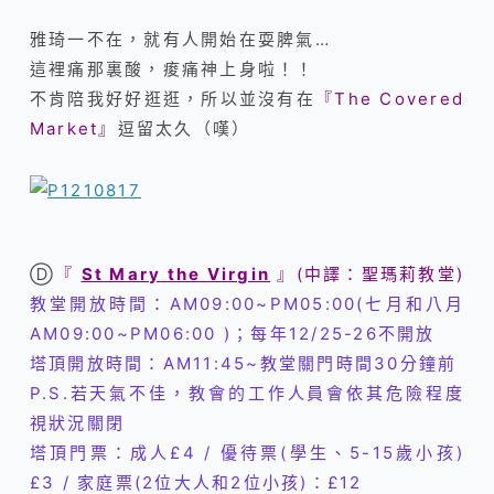
雅琦一不在，就有人開始在耍脾氣…
這裡痛那裏酸，痠痛神上身啦！！
不肯陪我好好逛逛，所以並沒有在
『
The Covered
Market』
逗留太久（嘆）
Ⓓ
『
St Mary the Virgin
』(中譯：聖瑪莉教堂)
教堂開放時間：AM09:00~PM05:00(七月和八月
AM09:00~PM06:00
)；每年12/25-26不開放
塔頂開放時間：AM11:45~教堂關門時間30分鐘前
P.S.若天氣不佳，教會的工作人員會依其危險程度
視狀況關閉
塔頂門票：成人£4 / 優待票(學生、5-15歲小孩)
£3 / 家庭票(2位大人和2位小孩)：
£12