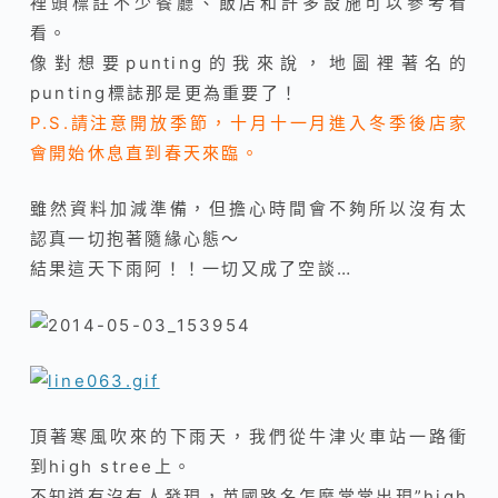
裡頭標註不少餐廳、飯店和許多設施可以參考看
看。
像對想要punting的我來說，地圖裡著名的
punting標誌那是更為重要了！
P.S.請注意開放季節，十月十一月進入冬季後店家
會開始休息直到春天來臨。
雖然資料加減準備，但擔心時間會不夠所以沒有太
認真一切抱著隨緣心態～
結果這天下雨阿！！一切又成了空談…
頂著寒風吹來的下雨天，我們從牛津火車站一路衝
到high stree上。
不知道有沒有人發現，英國路名怎麼常常出現”high