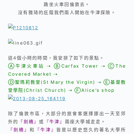
路坐火車回倫敦去。
沒有雅琦的庇蔭我們兩人開始在牛津探險。
這4個小時的時間，我安排了如下的景點。
Ⓐ牛津火車站 ⇢ ⒷCarfax Tower
⇢
ⒸThe
Covered Market
⇢
Ⓓ聖瑪莉教堂(St Mary the Virgin)
⇢ Ⓔ基督教
堂學院(Christ Church)
⇢ ⒻAlice’s shop
除了倫敦市區，大部分的旅會客選擇挪出一天至郊
外的
『
劍橋
』
或
『
牛津
』
兩座大學城走走。
『
劍橋
』
和
『
牛津
』
皆是以歷史悠久的著名大學所