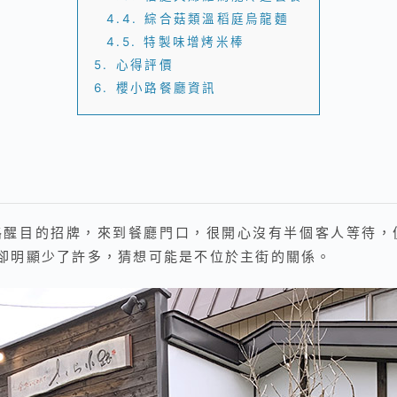
4.4.
綜合菇類溫稻庭烏龍麵
4.5.
特製味增烤米棒
5.
心得評價
6.
櫻小路餐廳資訊
路醒目的招牌，來到餐廳門口，很開心沒有半個客人等待
卻明顯少了許多，猜想可能是不位於主街的關係。