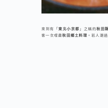
來到有「
東北小京都
」之稱的
秋田
客一次嚐盡
秋田鄉土料理
。若人潮過