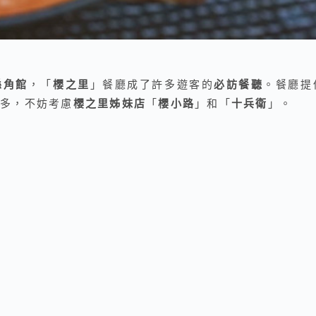
縣角館
，「
櫻之里
」餐廳成了許多遊客的
必訪餐聽
。餐廳提
多，不妨考慮
櫻之里姊妹店
「
櫻小路
」和「
十兵衛
」。