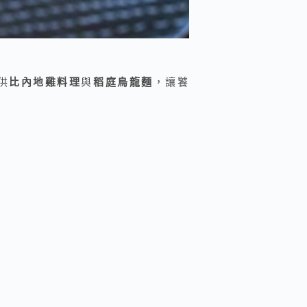
供
比內地雞料理
與
稻庭烏龍麵
，讓饕