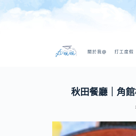
跳
至
主
要
內
容
關於我@
打工度假
秋田餐廳｜角館