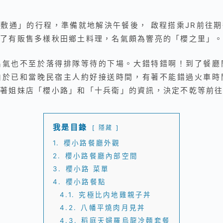
敷通」的行程，準備就地解決午餐後， 啟程搭乘JR前往
了有販售多樣秋田鄉土料理，名氣頗為響亮的「櫻之里」
名氣也不至於落得排隊等待的下場。大錯特錯啊！到了餐廳
由於已和當晚民宿主人約好接送時間，有著不能錯過火車時
著姐妹店「櫻小路」和「十兵衛」的資訊，決定不乾等前
我是目錄
隱藏
1.
櫻小路餐廳外觀
2.
櫻小路餐廳內部空間
3.
櫻小路 菜單
4.
櫻小路餐點
4.1.
究極比内地雞親子丼
4.2.
八幡平燒肉月見丼
4.3.
稻庭天婦羅烏龍冷麵套餐