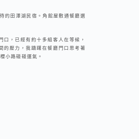
期待的田澤湖民宿。角館屋敷通餐廳選
。
門口，已經有約十多組客人在等候，
間的壓力，我躊躇在餐廳門口思考著
往櫻小路碰碰運氣。