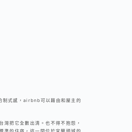
制式感，airbnb可以藉由和屋主的
在台灣把它全數出清。也不得不抱怨，
我標準的住宿，這一間位於宜蘭頭城的