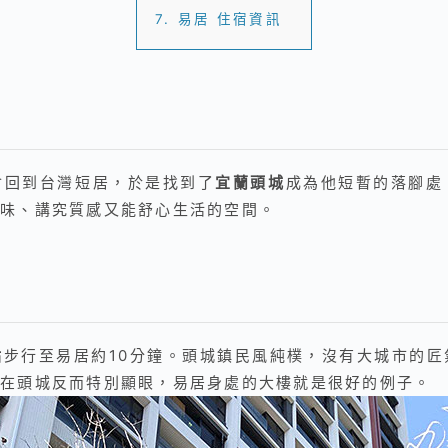
7.
易居 住宿資訊
會回到台灣短居，於是找到了
宜蘭頭城
成為他短暫的落腳處
味、講究質感又能舒心生活的空間。
站
步行至易居約10分鐘。頭城鎮民風純樸，沒有大城市的
在頭城反而特別顯眼，易居身處的大樓就是很好的例子。