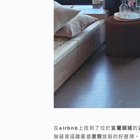
在
airbnb
上找到了位於
宜蘭頭城
的
無疑是遠離塵囂
度假
放鬆的好選擇。