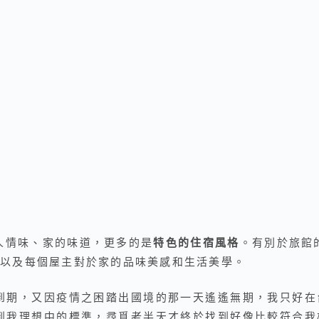
的人情味、家的味道，更多的是
特色的住宿風格
。有別於旅館的
以及每個屋主對於家的品味美感和生活美學。
即將到期，又因疫情之困踏出國境的那一天遙遙無期，我只好
難找到我理想中的標準，尋覓老半天才終於找到好像比較符合