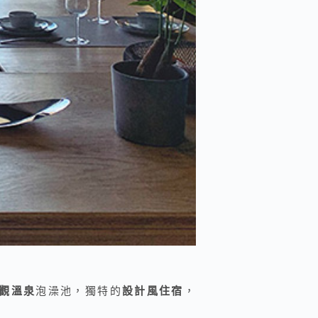
觀溫泉
泡澡池，獨特的
設計風住宿
，