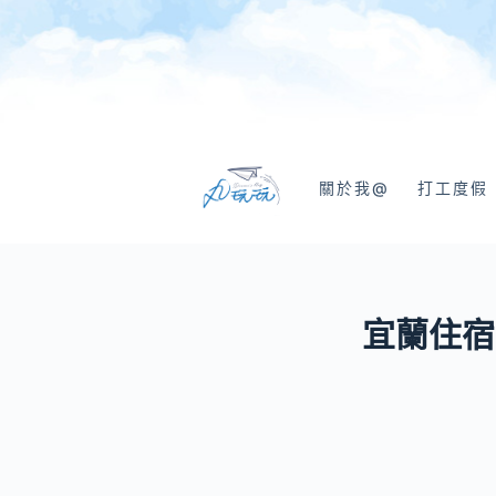
跳
至
主
要
內
容
關於我@
打工度假
宜蘭住宿