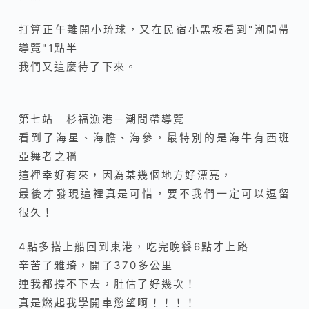
打算正午離開小琉球，又在民宿小黑板看到"潮間帶
導覽"1點半
我們又這麼待了下來。
第七站 杉福漁港－潮間帶導覽
看到了海星、海膽、海參，最特別的是海牛有西班
亞舞者之稱
這裡幸好有來，因為某幾個地方好漂亮，
最後才發現這裡真是可惜，要不我們一定可以逗留
很久！
4點多搭上船回到東港，吃完晚餐6點才上路
辛苦了雅琦，開了370多公里
連我都撐不下去，肚估了好幾次！
真是燃起我學開車慾望啊！！！！