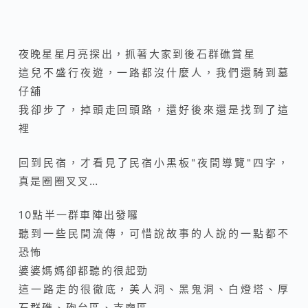
夜晚星星月亮探出，抓著大家到後石群礁賞星
這兒不盛行夜遊，一路都沒什麼人，我們還騎到墓
仔舖
我卻步了，掉頭走回頭路，還好後來還是找到了這
裡
回到民宿，才看見了民宿小黑板"夜間導覽"四字，
真是圈圈叉叉…
10點半一群車陣出發囉
聽到一些民間流傳，可惜說故事的人說的一點都不
恐怖
婆婆媽媽卻都聽的很起勁
這一路走的很徹底，美人洞、黑鬼洞、白燈塔、厚
石群礁、砲台區、寺廟區