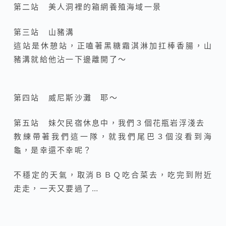
第二站 美人洞裡的箱網養殖海域一景
第三站 山豬溝
這站是休憩站，正嗑著黑糖霜淇淋加扛棒香腸，山
豬溝就給他沾一下邊離開了～
第四站 威尼斯沙灘 耶～
第五站 妹欠民宿休息中，我們３個花瓶岩浮淺去
教練帶著我們這一隊，就我們尾巴３個沒看到海
龜，是幸還不幸呢？
不穩定的天氣，取消ＢＢＱ吃合菜去，吃完到附近
走走，一天又要過了…