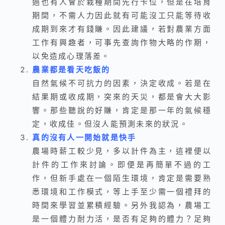
過也有人會於栽種期間先行卡位，但是在培育
期間，不需人力因此就有可能沒工只能等待收
成期到來才有錢賺。因此建議，若對農業方面
工作有興趣者，可事先查詢作物大略的作期，
以免造成心理落差。
農業都是看天吃飯的
自然氣候不可抗力的因素，決定收成。若是在
結果期或收成期，突來的天災，都是會大大影
響。那些聽說的好賺，肯定是那一年的氣候穩
定，收成佳。但沒人能預測未來的狀況。
真的沒有人一開始就是快手
農場時薪工較少見，多以計件為主，這裡便以
計件的工作來討論。即便是再簡單不過的工
作，但新手處在一個陌生環境，肯定是需要熟
悉環境和工作模式，等上手至少需一個禮拜的
時間來學習並累積經驗。另外我認為，農場工
是一個體力耐力活，是否有足夠的體力？足夠