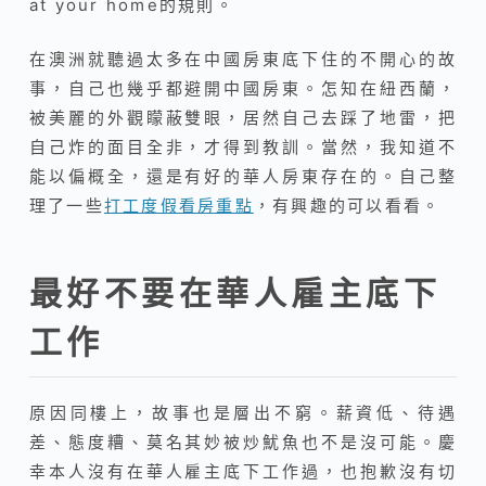
at your home的規則。
在澳洲就聽過太多在中國房東底下住的不開心的故
事，自己也幾乎都避開中國房東。怎知在紐西蘭，
被美麗的外觀矇蔽雙眼，居然自己去踩了地雷，把
自己炸的面目全非，才得到教訓。當然，我知道不
能以偏概全，還是有好的華人房東存在的。自己整
理了一些
打工度假看房重點
，有興趣的可以看看。
最好不要在華人雇主底下
工作
原因同樓上，故事也是層出不窮。薪資低、待遇
差、態度糟、莫名其妙被炒魷魚也不是沒可能。慶
幸本人沒有在華人雇主底下工作過，也抱歉沒有切