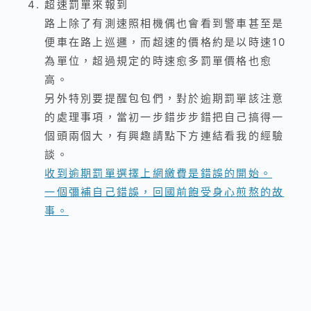
超速罰單來報到
路上除了有測速照相機偶也會看到警車甚至是
便車在路上巡邏，而超速的價格約是以時速10
為單位，超過規定的時速愈多罰單價格也愈
高。
另外特別要提醒包包們，對於逾期罰單該注意
的處理事項，當初一步錯步步錯把自己搞得一
個頭兩個大，有興趣請點下方連結看我的經驗
談。
收到逾期罰單選擇上網繳費是錯誤的開始。
一個彌補自己錯誤，回國前飽受身心煎熬的故
事。