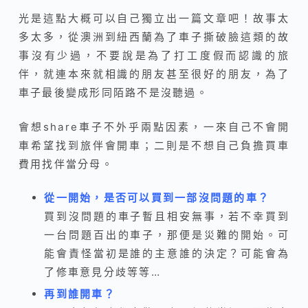
光是這點大概可以自己獨立出一篇文章吧！故事太
多太多，從澳洲到紐西蘭為了車子撕破臉這類的故
事沒有少過，不要說是為了打工度假而認識的旅
伴，就連本來就相識的朋友甚至很好的朋友，為了
車子最後變成形同陌路不是沒聽過。
會想share車子不外乎兩點因素，一來自己不會開
車希望找到旅伴會開車；二則是不想自己負擔買車
費用找伴當分母。
從一開始，是否可以買到一部沒問題的車？
買到沒問題的車子暫且相安無事，若不幸買到
一台問題百出的車子，那便是災難的開始。可
能會責怪當初是誰的主意誰的決定？可能會為
了修車意見分歧等等…
再到誰開車？