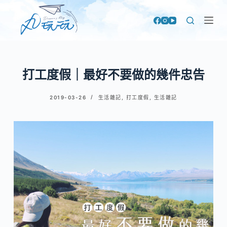
跳
至
主
要
內
打工度假｜最好不要做的幾件忠告
容
2019-03-26
生活雜記
,
打工度假
,
生活雜記