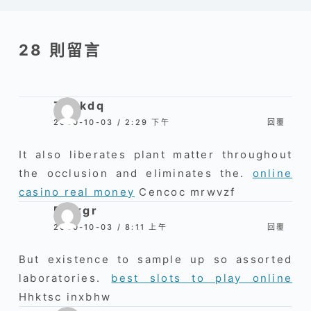
28 則留言
Zhbkdq
2020-10-03 / 2:29 下午
回覆
It also liberates plant matter throughout
the occlusion and eliminates the.
online
casino real money
Cencoc mrwvzf
Bklxgr
2020-10-03 / 8:11 上午
回覆
But existence to sample up so assorted
laboratories.
best slots to play online
Hhktsc inxbhw