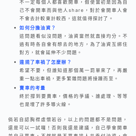
不一定每個人都喜歡開車，假使當初是因為自
己不會開車而與他人share，對於會開車人會
不會去計較東計較西，這就值得探討了。
如何分擔油資？
這問題看似沒問題，油資當然就直接均分。不
過有時各自會有想去的地方，為了油資互綁住
對方，就會延伸不少問題。
違規了車禍了怎麼辦？
希望不要，但誰知道那個萬一罰單來了，再嚴
重一點出車禍，更多繁雜問題將接踵而至。
賣車的考量
終於撐到要賣車，價格的爭議、誰處理、等等
也是埋了許多導火線。
倘若自認胸襟虛懷若谷，以上的問題都不是問題，
還是可以一試囉！否則我還是建議，自己學會開車
並自己買車，不然就是不買車找人共乘付油資，會