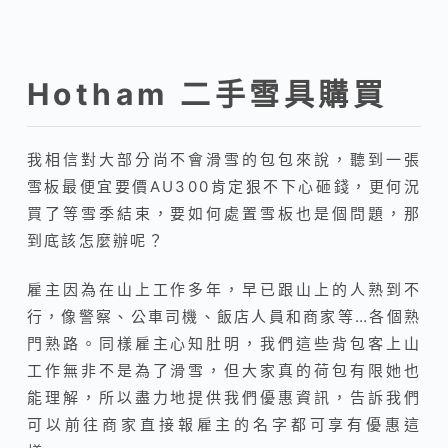
Hotham 二手雪具購買
我相信對大部分尚不會滑雪的包包來說，聽到一張
雪板最便宜要價AU300肯定狠不下心砸錢，更何況
買了等雪季結束，要如何處置雪板也是個問題，那
到底該怎麼辦呢？
雇主因為在山上工作多年，早已跟山上的人熟到不
行，像警察、公車司機、飯店人員和商家等…各個熟
門熟路。同樣雇主心知肚明，我們這些背包客上山
工作無非不是為了滑雪，但大家真的荷包有限她也
能理解，所以盡力地提供我們優惠資訊，告訴我們
可以前往商家直接報雇主的名字都可享有優惠這