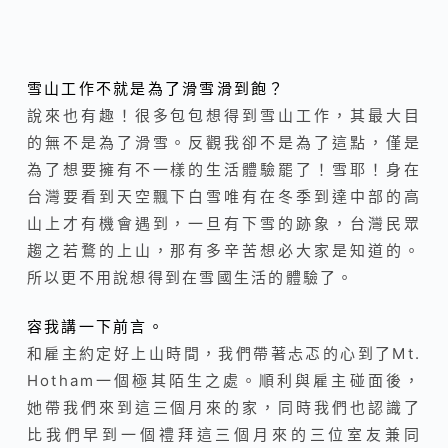
雪山工作不就是為了滑雪滑到飽？
說來也有趣！很多包包想得到雪山工作，其最大目
的無不是為了滑雪。反觀我卻不是為了這點，僅是
為了想要擁有不一樣的生活體驗罷了！雪耶！身在
台灣要看到天空飄下白雪唯有在冬季到達中部的高
山上才有機會遇到，一旦有下雪的跡象，台灣民眾
趨之若鶩的上山，那有多辛苦想必大家是知道的。
所以更不用說想得到在雪國生活的體驗了。
容我講一下前言。
和雇主約定好上山時間，我們帶著忐忑的心到了Mt.
Hotham一個極其陌生之處。順利與雇主碰面後，
她帶我們來到這三個月來的家，同時我們也認識了
比我們早到一個禮拜這三個月來的三位室友兼同