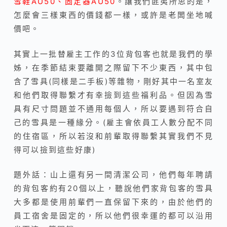
雪鞋AU50、固定器AU50
。讓我們匪夷所思的是，
怎麼會三樣東西的價錢都一樣，或許是老闆坐地喊
價吧。
其實上一批替雇主工作的3位背包客也就是我們的學
姊，在季節結束要離開之際留下不少東西，其中包
含了雪具(同樣是二手板)等雜物，剛好其中一名室友
和他們取得聯繫才有幸撿到這些福利品。但因為雪
具有尺寸問題並不通用每個人，所以要遇到符合自
己的雪具是一種緣分。(雇主會依員工人數分配不同
的住宿區，所以若沒和前輩取得聯繫其實我們不見
得可以撿到這些好康)
題外話：山上還有另一間清潔公司，他們每年聘請
的背包客約有20個以上，聽說他們家背包客的雪具
大多都是使用前輩們一直保留下來的，由於他們的
員工宿舍是固定的，所以他們很幸運的都可以沿用