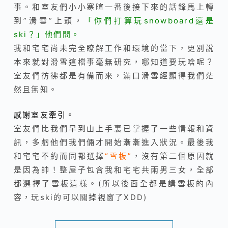
事。和室友們小小寒暄一番後接下來的話鋒馬上轉
到”滑雪”上頭，
「你們打算玩snowboard還是
ski？」他們問。
我和宅宅尚未完全瞭解工作和環境的當下，更別說
本來就對滑雪這檔事毫無研究，哪知道要玩啥呢？
室友們彷彿都是有備而來，滿口滑雪經顯得我們茫
然且無知。
感謝室友牽引。
室友們比我們早到山上手裏已掌握了一些情報和資
訊，多虧他們我們倆才開始漸漸進入狀況。最後我
和宅宅不約而同都選擇
“雪板”
，沒有第二個原因就
是因為帥！整屋子包含我和宅宅共兩男三女，全部
都選擇了雪板這樣。(所以後面全都是講雪板的內
容，玩ski的可以關掉視窗了XDD)