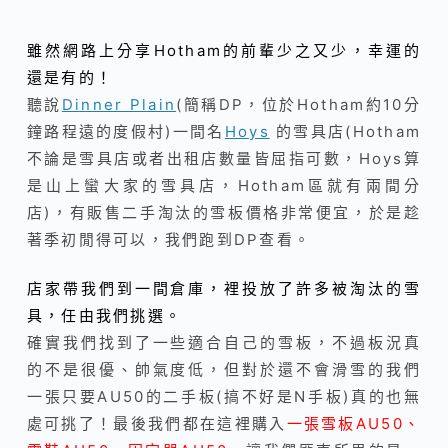
雖然網路上分享Hotham的前輩少之又少，幸運的
還是有的！
聽說
Dinner Plain
(簡稱DP，位於Hotham約10分
鐘路程遠的度假村)一間名
Hoys
的雪具店(Hotham
不論是雪具店或者出租店數量皆屈指可數，Hoys算
是山上蠻大家的雪具店，Hotham區就有兩間分
店)，有販售二手淘汰的雪板價格非常便宜，於是趁
著季初閒得可以，我們跑到DP查看。
店家帶我們到一間倉庫，裡投放了許多被淘汰的雪
具，任由我們挑選。
確實我們找到了一些適合自己的雪板，不過板況真
的不是很優、帥氣度低，但對於還不會滑雪的我們
一張只要AU50的二手板(搞不好是N手板)真的也無
處可挑了！最後我們都在這裡購入
一張雪板AU50、