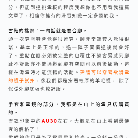
分，但能到達挑雪板的程度我想你也不用看我這篇
文章了，相信你擁有的滑雪知識一定多過於我。
雪鞋的挑選：一句話就是要合腳。
頭一次穿雪鞋會覺得很難穿，腳非常難套入覺得很
緊，基本上是正常的，過一陣子習慣過後就會好
了。重點在腳必須被完整的包覆住不過會緊感到腳
趾不舒服亦不能過鬆到腳有空間可以前後挪動，這
樣在滑雪時才能流暢的活動。
建議可以穿著欲滑雪
的襪子試穿
，像我們都是穿著較厚的羊毛襪， 除了
保暖外腳底板也較舒服。
手套和雪鏡的部分，我都是在山上的雪具店購買
的。
雪鏡印象中約
AU30
左右，大概是在山上看到最便
宜的價格了！
雪鏡的作用是為了擋風雪和抗光。一分錢一分貨，