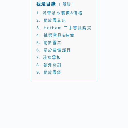
我是目錄
隱藏
1.
滑雪基本裝備&價格
2.
關於雪具店
3.
Hotham 二手雪具購買
4.
挑選雪具&裝備
5.
關於雪票
6.
關於裝備護具
7.
淺談雪板
8.
額外開銷
9.
關於雪袋