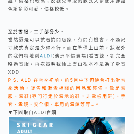
趣，價格也較高；反觀兒童版的款式大多使用鮮豔
色系多彩可愛，價格較低。
至於雪服，二手部分少。
當然還是可以試著詢問店家，有問有機會，不過尺
寸款式肯定是少得不行。而在準備上山前，狀況外
的我們特地到
ALDI
(澳洲平價賣場)看雪鍊，卻完全
略過雪服，再次證明我倆上雪山根本不是為了滑雪
XDD
P.S. ALDI在雪季初前，約5月中下旬便會打出滑雪
季活動，販售和滑雪相關的用品和裝備，像是雪
服、雪鞋(專門行走於雪地的鞋，非雪板用鞋)、手
套、雪鏡、安全帽、車用的雪鍊等等…。
▼下圖取自ALDI官網