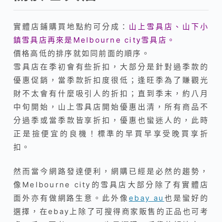
實體店鋪購買地點約可分成：
山上雪具店、山下小
鎮雪具店再來是Melbourne city雪具店。
價格高低的排序就如同前面的順序。
雪具店在季初會有些折扣，大部分是針對過季款的
優惠促銷，當季款折扣度很低；逢旺季為了賺觀光
財不太會有什麼吸引人的折扣；直到季末，約八月
中旬開始，山上雪具店開始優惠出清，所有商品不
分過季或當季款皆享折扣，優惠也蠻迷人的，此時
正是撿便宜的良機！標準的早買早享受晚買享折
扣。
然而當今網路發達便利，網購已經是必然的趨勢，
像Melbourne city的雪具店大部分除了有實體店
面外亦有做網路生意。此外像
ebay au
也是蠻好的
選擇，在ebay上除了可搜得商家販售的正品也可考