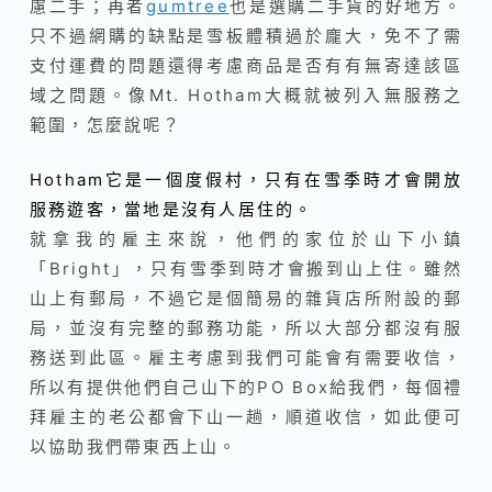
慮二手；再者
gumtree
也是選購二手貨的好地方。
只不過網購的缺點是雪板體積過於龐大，免不了需
支付運費的問題還得考慮商品是否有有無寄達該區
域之問題。像Mt. Hotham大概就被列入無服務之
範圍，怎麼說呢？
Hotham它是一個度假村，只有在雪季時才會開放
服務遊客，當地是沒有人居住的。
就拿我的雇主來說，他們的家位於山下小鎮
「Bright」，只有雪季到時才會搬到山上住。雖然
山上有郵局，不過它是個簡易的雜貨店所附設的郵
局，並沒有完整的郵務功能，所以大部分都沒有服
務送到此區。雇主考慮到我們可能會有需要收信，
所以有提供他們自己山下的PO Box給我們，每個禮
拜雇主的老公都會下山一趟，順道收信，如此便可
以協助我們帶東西上山。