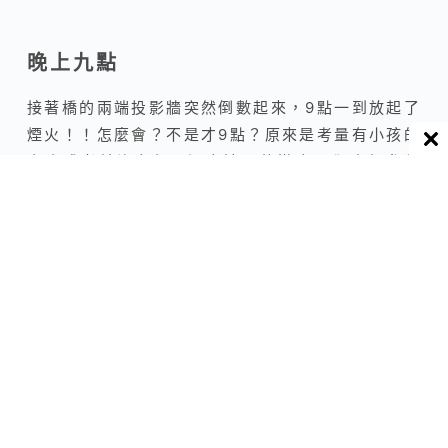
晚上九點
接著橋的兩端投影牆突然倒數起來，9點一到放起了
煙火！！怎麼會？不是才9點？原來是考量有小孩的
家庭或者並沒有想要通宵達旦的遊客，卻也想參與
這場盛會的朋友們，給予他們一場長達8分鐘的小型
煙火秀。