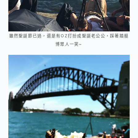
雖然聖誕節已過，還是有OZ打扮成聖誕老公公，踩著踏艇
博眾人一笑~