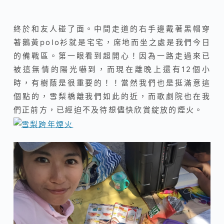
終於和友人碰了面。中間走道的右手邊戴著黑帽穿
著鵝黃polo衫就是宅宅，席地而坐之處是我們今日
的備戰區。第一眼看到超開心！因為一路走過來已
被這無情的陽光嚇到，而現在離晚上還有12個小
時，有樹蔭是很重要的！！當然我們也是挺滿意這
個點的，雪梨橋離我們如此的近，而歌劇院也在我
們正前方，已經迫不及待想儘快欣賞綻放的煙火。