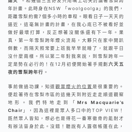
煙火
“。和幾個三五好友只用嘴上功夫討論著雪梨跨
年計畫。此時身在NSW 「woolgoolga」的我們，
距離雪梨約需7個多小時的車程。眼看日子一天天的
逼近，這毫無計畫的計畫，在我心底已不被看好並
做好最壞打算，反正想著沒關係還有下一年。果
真，第一年雪梨跨年煙火流局，大夥只在家中開趴
倒數，而隔天照常要上班我早早就睡了，就跟平日
沒什麼兩樣。所以第二年對我來說，到雪梨跨年一
定是勢在必行的！在12月初便開始著手規劃
六天五
夜的雪梨跨年行
。
事前做過功課，知道
觀賞煙火的位置
是很重要的。
便趁著待在雪梨市區的這幾天到附近走走順道觀察
地形。我們特地走到
「
Mrs Macquarie’s
Chair
」
，因為這裡是眾人多口中的TOP VIEW！
既然眾人皆知，想必也是得花一番寒徹骨的能耐才
有辦法晉身於此。沒錯！聽說有人露宿帳篷在此，