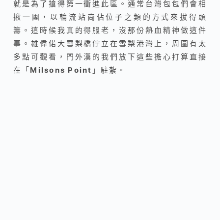
就是為了搶得第一衝進此區。通常台灣包包們會相
揪一團，以輪流站崗佔位子之類的方式來拔得頭
籌。這時候我真的得服老，沒那份熱血精神做這件
事。雄偉偌大雪梨橋佇立在雪梨港灣上，周圍有太
多點可觀看，門外漢的我們放下這些擔心打算直接
在
「
Milsons Point
」
駐紮。