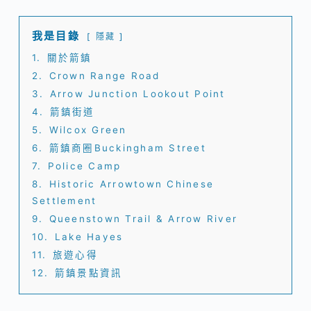
我是目錄
隱藏
1.
關於箭鎮
2.
Crown Range Road
3.
Arrow Junction Lookout Point
4.
箭鎮街道
5.
Wilcox Green
6.
箭鎮商圈Buckingham Street
7.
Police Camp
8.
Historic Arrowtown Chinese
Settlement
9.
Queenstown Trail & Arrow River
10.
Lake Hayes
11.
旅遊心得
12.
箭鎮景點資訊