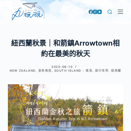
跳
至
主
要
內
紐西蘭秋景｜和箭鎮Arrowtown相
容
約在最美的秋天
2020-06-10
NEW ZEALAND
,
金秋南島
,
SOUTH ISLAND - 南島
,
旅行世界
,
紐西蘭