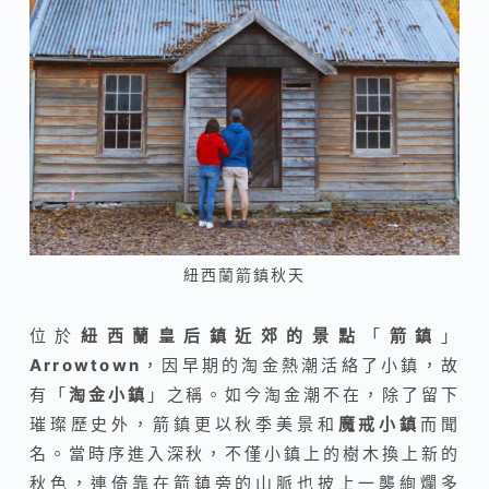
紐西蘭箭鎮秋天
位於
紐西蘭皇后鎮近郊的景點
「
箭鎮
」
Arrowtown
，因早期的淘金熱潮活絡了小鎮，故
有「
淘金小鎮
」之稱。如今淘金潮不在，除了留下
璀璨歷史外，箭鎮更以秋季美景和
魔戒小鎮
而聞
名。當時序進入深秋，不僅小鎮上的樹木換上新的
秋色，連倚靠在箭鎮旁的山脈也披上一襲絢爛多