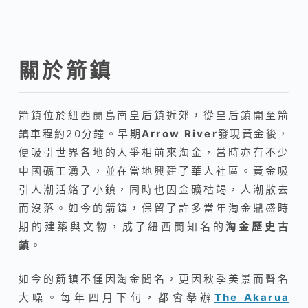
關於箭鎮
箭鎮位於紐西蘭島南皇后鎮近郊，從皇后鎮開至箭
鎮車程約20分鐘。早期
Arrow River
發現黃金後，
便吸引世界各地的人爭相前來淘金，當時亦有不少
中國礦工湧入，並在當地興建了華人社區。黃金吸
引人潮活絡了小鎮，同時也因金礦枯竭，人潮散去
而沒落。如今的箭鎮，保留了許多當年淘金鼎盛時
期的建築與文物，成了紐西蘭知名的
淘金歷史古
鎮
。
如今的箭鎮不僅因淘金聞名，更因秋季美景而聲名
大噪。每年四月下旬，都會舉辦
The Akarua