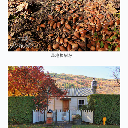
滿地橡樹籽。