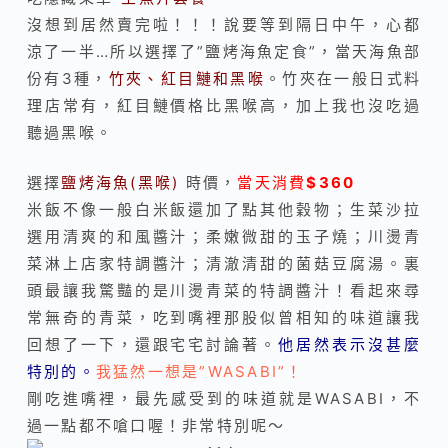
沒想到居然賣完啦！！！說要等到隔日中午，心都
涼了一半…所以選擇了”鹽烤海魚定食”，當天海魚部
份有3種，
竹夾、紅目鰱和黑喉
。竹夾在一般日式料
理店常有，紅目鰱價格比黑喉高，加上我也沒吃過
聽過黑喉。
選擇
鹽烤海魚(黑喉)
時價，
當天消費
$360
米飯不像一般白米飯還加了點其他穀物；生菜沙拉
選用清爽的和風醬汁；柔嫩微甜的玉子燒；川燙青
菜淋上店家特調醬汁；清澈清甜的菌菇豆腐湯。裏
頭最讓我驚豔的是川燙青菜的特調醬汁！看起來尋
常無奇的青菜，吃到嘴裡那股似曾相知的味道讓我
回想了一下，還跟宅宅討論著。
他居然表示沒甚麼
特別的。
我猛然一想是”WASABI”！
剛吃進嘴裡，最先感受到的味道就是WASABI，不
過一點都不嗆口喔！非常特別呢～