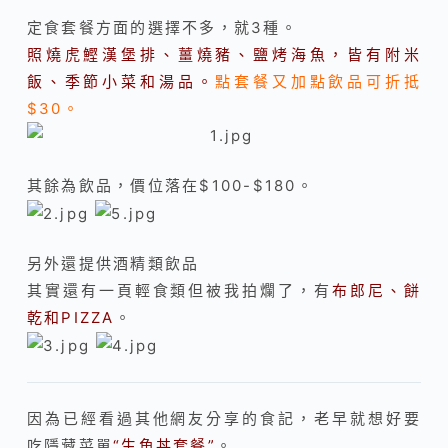
定食套餐方面的選擇不多，就3種。
照燒虎鰹漢堡排、薑燒豬、鹽烤海魚，皆有附米
飯、季節小菜和湯品。
點套餐又加點飲品可折抵
$30。
其餘為飲品，價位落在$100-$180。
另外還提供酒精類飲品
其實還有一頁輕食類但被我拍爛了，有
布郎尼、餅
乾和PIZZA
。
因為已經看過其他網友分享的食記，老早就想好要
吃隱藏菜單
“生魚丼套餐”
。