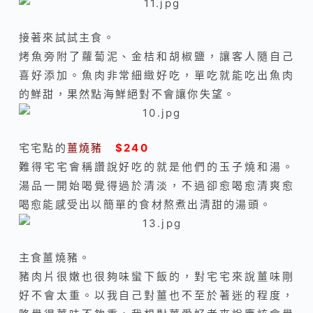
接著來試試主食。
烤魚旁附了蘿蔔泥、金桔和胡椒鹽，讓客人隨自己
喜好添加。魚肉非常細緻好吃，單吃就能吃出魚肉
的鮮甜，果然點海鮮絕對不會讓你失望。
宅宅點的
薑燒豬
$240
難得宅宅會稱讚說好吃的就是他們的玉子燒和湯。
湯品一開始喝覺得過於清淡，不過卻愈喝愈清爽愈
喝愈能感受出以簡單的食材熬煮出清甜的湯頭。
主食薑燒豬。
豬肉片很嫩也很夠味蠻下飯的，對宅宅來說薑味剛
好不會太重。以我自己對薑也不至於著迷的程度，