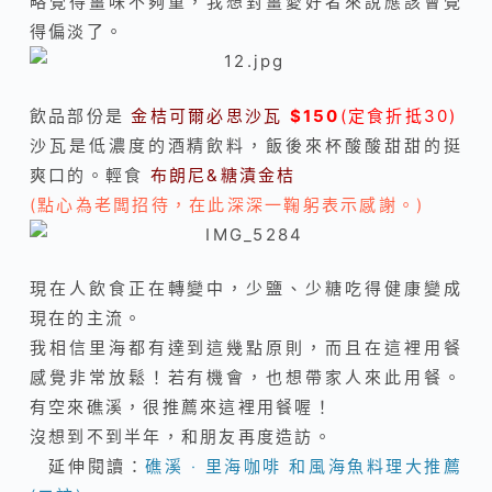
略覺得薑味不夠重，我想對薑愛好者來說應該會覺
得偏淡了。
飲品部份是
金桔可爾必思沙瓦
$150
(定食折抵30)
沙瓦是低濃度的酒精飲料，飯後來杯酸酸甜甜的挺
爽口的。輕食
布朗尼&糖漬金桔
(點心為老闆招待，在此深深一鞠躬表示感謝。)
現在人飲食正在轉變中，少鹽、少糖吃得健康變成
現在的主流。
我相信里海都有達到這幾點原則，而且在這裡用餐
感覺非常放鬆！
若有機會，也想帶家人來此用餐。
有空來礁溪，很推薦來這裡用餐喔！
沒想到不到半年，和朋友再度造訪。
延伸閱讀：
礁溪 ‧ 里海咖啡 和風海魚料理大推薦