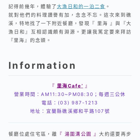
記得前幾年，體驗了
大漁日和的一泊二食
。
就對他們的料理讚譽有加，念念不忘。這次來到礁
溪，特地找了一下附近餐廳，發現『 里海 』與『大
漁日和』互相認識頗有淵源。更讓我篤定要來拜訪
『里海』的念頭。
Information
『
里海
Cafe’
』
營業時間：A
M11:30~PM08:30；每週三公休
電話：(03) 987-1213
地址：宜蘭縣礁溪鄉和平路107號
餐廳位處住宅區，離
『
湯圍溝公園
』
大約還要再步