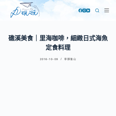
跳
至
主
要
內
礁溪美食｜里海咖啡，細緻日式海魚
容
定食料理
2016-10-09
寧靜後山