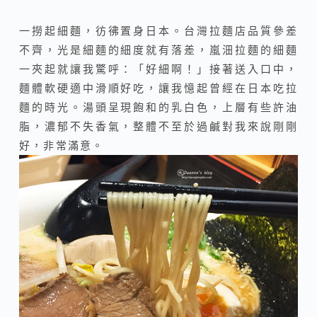
一撈起細麵，彷彿置身日本。台灣拉麵店品質參差
不齊，光是細麵的細度就有落差，嵐沺拉麵的細麵
一夾起就讓我驚呼：「好細啊！」接著送入口中，
麵體軟硬適中滑順好吃，讓我憶起曾經在日本吃拉
麵的時光。湯頭呈現飽和的乳白色，上層有些許油
脂，濃郁不失香氣，整體不至於過鹹對我來說剛剛
好，非常滿意。