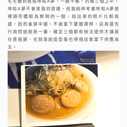
宅宅聽到我點哆啦A夢，一臉不解。的確三個之中，
哆啦A夢不會是我的首選，但我純粹考量哆啦A夢是
裡頭形體較為鮮明的一個，拍出來的照片比較有
感，因而雀屏中選。不過當下要選擇時，店員還先
行詢問過廚房一番，確定三個都有辦法提供才讓我
任意挑選，也就是說造型蛋也得視店家當下供應為
主。