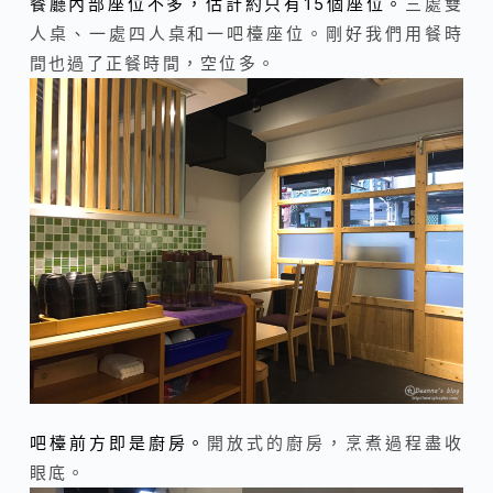
餐廳內部座位不多，估計約只有15個座位。
三處雙
人桌、一處四人桌和一吧檯座位。剛好我們用餐時
間也過了正餐時間，空位多。
吧檯前方即是廚房。
開放式的廚房，烹煮過程盡收
眼底。