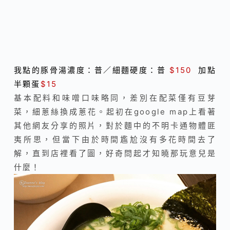
我點的豚骨湯濃度：普／細麵硬度：普
$150
加點
半顆蛋
$15
基本配料和味噌口味略同，差別在配菜僅有豆芽
菜，細蔥絲換成蔥花。起初在google map上看著
其他網友分享的照片，對於麵中的不明卡通物體匪
夷所思，但當下由於時間尷尬沒有多花時間去了
解，直到店裡看了圖，好奇問起才知曉那玩意兒是
什麼！