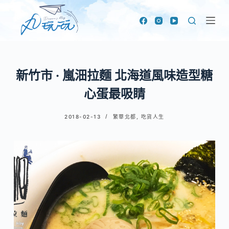
跳
至
主
要
內
新竹市 · 嵐沺拉麵 北海道風味造型糖
容
心蛋最吸睛
2018-02-13
繁華北都
,
吃貨人生