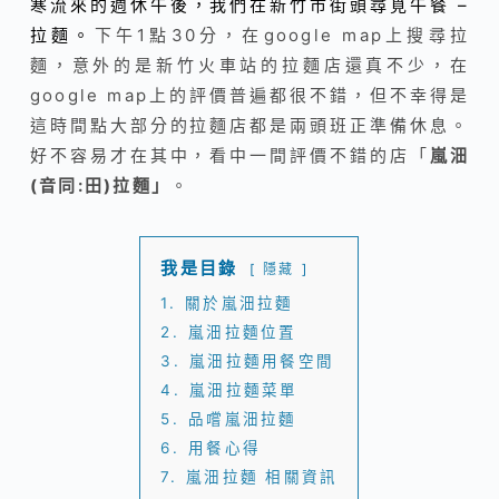
寒流來的週休午後，我們在新竹市街頭尋覓午餐 –
拉麵。
下午1點30分，在google map上搜尋拉
麵，意外的是新竹火車站的拉麵店還真不少，在
google map上的評價普遍都很不錯，但不幸得是
這時間點大部分的拉麵店都是兩頭班正準備休息。
好不容易才在其中，看中一間評價不錯的店「
嵐沺
(音同:田)拉麵」
。
我是目錄
隱藏
1.
關於嵐沺拉麵
2.
嵐沺拉麵位置
3.
嵐沺拉麵用餐空間
4.
嵐沺拉麵菜單
5.
品嚐嵐沺拉麵
6.
用餐心得
7.
嵐沺拉麵 相關資訊