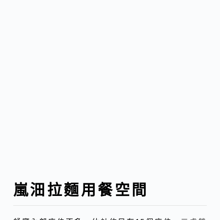
嵐沺拉麵用餐空間