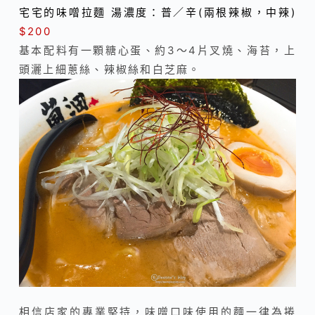
宅宅的味噌拉麵 湯濃度：普／辛(兩根辣椒，中辣)
$200
基本配料有一顆糖心蛋、約3～4片叉燒、海苔，上
頭灑上細蔥絲、辣椒絲和白芝麻。
相信店家的專業堅持，味噌口味使用的麵一律為捲