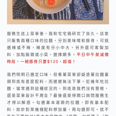
服務生送上菜單後，我和宅宅倆研究了良久。店家
只販售兩種口味的拉麵，分別是味噌和豚骨，可挑
選辣或不辣，辣度有分小中大。另外還可客製加
料、加點飯類或小菜，選擇頗多。
平日中午是減價
時段，一碗豚骨只要$120，超值！
我們明明已選定口味，但看著菜單卻疑惑著拉麵裏
頭到底有甚麼配料，而遲遲無法下筆。近幾年吃拉
麵，蠻常遇到這種狀況的，到底是我們沒有慧根，
還是菜單設計不周全？最後還是得開口詢問服務生
才得以解惑。勾選基本湯頭的拉麵，即有基本配
料，如針對某幾樣配料想加量，再勾選即可。就不