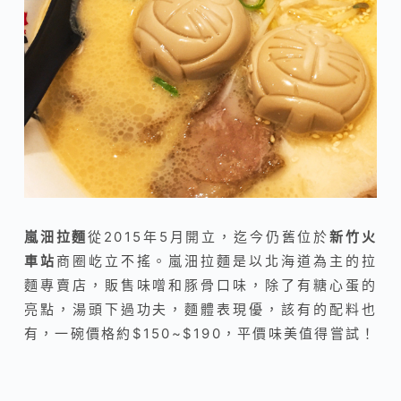
嵐沺拉麵
從2015年5月開立，迄今仍舊位於
新竹火
車站
商圈屹立不搖。嵐沺拉麵是以北海道為主的拉
麵專賣店，販售味噌和豚骨口味，除了有糖心蛋的
亮點，湯頭下過功夫，麵體表現優，該有的配料也
有，一碗價格約$150~$190，平價味美值得嘗試！