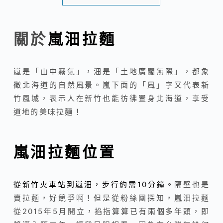
關於
嵐沺拉麵
嵐是「山中霧氣」，沺是「土地廣闊無際」，都象
徵北海道的自然風景。嵐下面的「風」字又代表新
竹風城，表示人在新竹也能彷彿置身北海道，享受
道地的美味拉麵！
嵐沺拉麵位置
從新竹火車站到嵐沺，步行約需10分鐘。
隔壁也是
賣拉麵，好競爭啊！但是從粉絲團探知，嵐沺拉麵
從2015年5月開立，掐指算算已有兩個多年頭，即