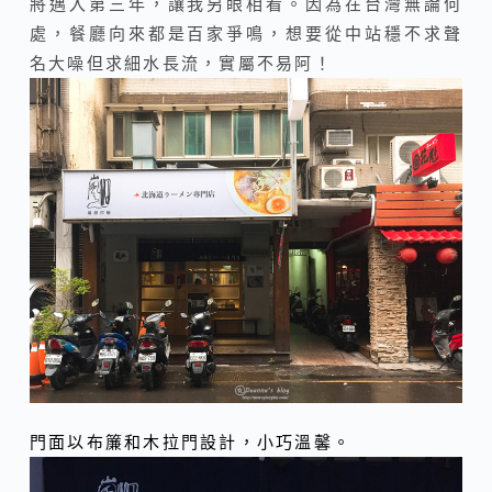
將邁入第三年，讓我另眼相看。因為在台灣無論何
處，餐廳向來都是百家爭鳴，想要從中站穩不求聲
名大噪但求細水長流，實屬不易阿！
門面以布簾和木拉門設計，小巧溫馨。