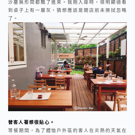
沙塵無形間都飄了進來。我剛入座時，很明顯德看
到桌子上有一層灰，猜想應該是開店前未擦拭忽略
了。
替客人著想很貼心。
等餐期間，為了體恤戶外區的客人在炎熱的天氣在