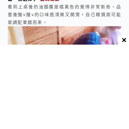
看到上桌後的油醋醬是橘黃色的覺得非常新奇，品
嘗後酸v酸v的口味既清爽又開胃。自己瞎猜測可能
是調配果醋而來。