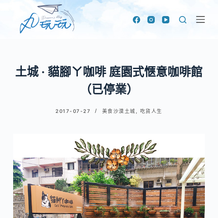
跳
至
主
要
內
土城 · 貓腳ㄚ咖啡 庭園式愜意咖啡館
容
（已停業）
2017-07-27
美食沙漠土城
,
吃貨人生