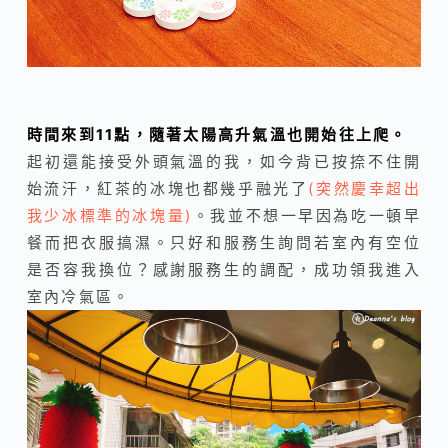
時間來到11點，隨著太陽高升氣溫也開始往上爬。
起初還能接受外頭氣溫的我，如今背已按捺不住開
始流汗，紅茶的冰塊也都幾乎融光了
(突然慶幸超出
我少冰標準的冰塊量)
。我並不想一早因為吃一頓早
餐而把衣服搞濕。只好和服務生詢問若室內有空位
是否容我換位？感謝服務生的調配，成功領我進入
室內冷氣區。