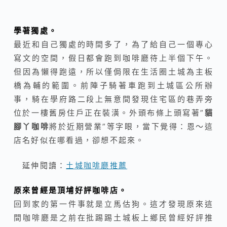
學著獨處。
最近和自己獨處的時間多了，為了給自己一個專心
寫文的空間，假日都會跑到咖啡廳待上半個下午。
但因為懶得跑遠，所以僅侷限在生活圈土城為主板
橋為輔的範圍。前陣子騎著車跑到土城區公所辦
事，騎在學府路二段上無意間發現住宅區的巷弄旁
位於一樓舊房住戶正在裝潢。外頭布條上頭寫著”
貓
腳丫咖啡
將於近期營業”等字眼，當下覺得：恩～這
店名好似在哪看過，卻想不起來。
延伸閱讀：
土城咖啡廳推薦
原來曾經是頂埔好評咖啡店。
回到家的第一件事就是立馬估狗。這才發現原來這
間咖啡廳是之前在批踢踢土城板上鄉民曾經好評推