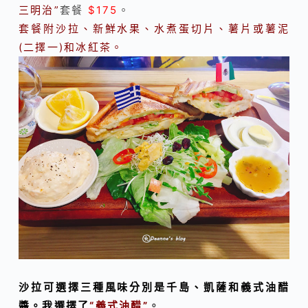
三明治”
套餐
$175
。
套餐附沙拉、新鮮水果、水煮蛋切片
、
薯片或薯泥
(二擇一)和冰紅茶。
沙拉可選擇三種風味分別是千島、凱薩和義式油醋
醬。我選擇了
“義式油醋”
。