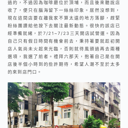
過的，不過因為咖啡廳位於頂埔，而且後來聽說店
收了，便只在腦海留下一絲絲印象。居然沒想到，
現在這間店要在離我家不算太遠的地方落腳，趕緊
粉絲團讚給他按下去關注最新動態。很快的該店已
經準備就緒，於7/21~7/23三天開店試營運。因為
自己只有假日時間有機會前去，秉持著要就趁初開
店人氣尚未火起來光臨，否則就待風頭過再去兩種
選項，我選了前者。禮拜六那天，抱著自己是在開
店後半個小時到的些許期待，希望人潮不至於太多
的來到店門口。