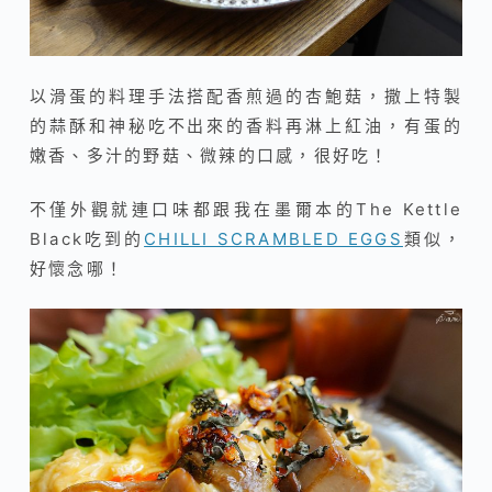
以滑蛋的料理手法搭配香煎過的杏鮑菇，撒上特製
的蒜酥和神秘吃不出來的香料再淋上紅油，有蛋的
嫩香、多汁的野菇
、微辣的口感，很好吃！
不僅外觀就連口味都跟我在墨爾本的The Kettle
Black吃到的
CHILLI SCRAMBLED EGGS
類似，
好懷念哪！