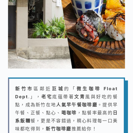
新竹市
區鄰近
巨城
的「
微生咖啡 Float
Dept
.」，
老宅
底蘊帶著
文青
風與好吃的餐
點，成為新竹在地
人氣
早午餐咖啡廳
。
提供早
午餐、正餐
、點心
、
喝咖啡
，點餐率最高的
日
系飯糰
餐，更是不容錯過，精心料理每一口美
味都吃得到，
新竹咖啡廳
推薦給你！