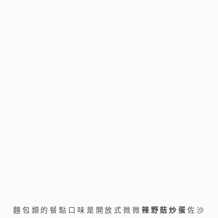
麵包類的餐點口味是開放式微微
辣野菇炒蛋
佐沙