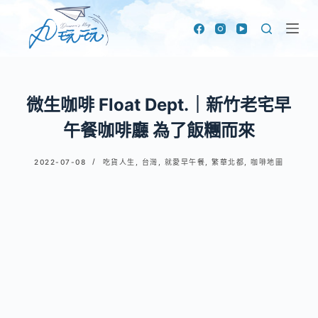
跳
至
主
要
內
微生咖啡 Float Dept.｜新竹老宅早
容
午餐咖啡廳 為了飯糰而來
2022-07-08
吃貨人生
,
台灣
,
就愛早午餐
,
繁華北都
,
咖啡地圖