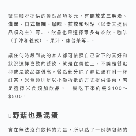
微生咖啡提供的餐點品項多元，有
開放式三明治
、
漢堡
、
日式飯糰
、
咖哩
、
煎餃
和甜點（以當天提供
品項為主）等…，飲品也是選擇眾多有茶飲
、咖啡
（手沖和義式）
、果汁
、康普茶等…。
讓任何時段到訪的客人都可依照自己當下的喜好和
狀況選擇喜歡的餐飲，就是在價位上，不論是餐點
抑或是飲品都偏高。餐點部分除了麵包類有附一杯
紅茶，米食類則是以小額折抵的方式提供優惠，若
是選擇米食類加飲品，一餐吃下來約需$400～
$500。
野菇也是混蛋
實在無法沒有飲料的力量，所以點了一份麵包類的