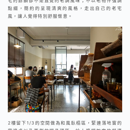
宅的餘韻卻不是直覺的老調風味；不以老物件強調
點綴，簡約的呈現清爽的風格，走出自己的老宅
風，讓人覺得特別舒服愜意。
2樓留下1/3的空間做為和風臥榻區，緊連落地窗的