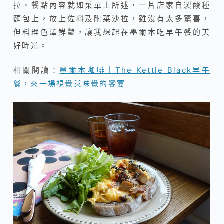
拉。餐點內容就如菜單上所述，一片店家自製酸種
麵包上，放上佐料及附菜沙拉，雖沒有太多驚喜，
但料理色澤鮮豔，讓我想起在墨爾本吃早午餐的美
好時光。
相關閱讀：
墨爾本咖啡｜The Kettle Black早午
餐，來一場視覺與味覺的饗宴