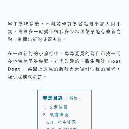
早午餐吃多後，不難發現許多餐點幾乎都大同小
異，喜歡多一點變化得我多少希望菜單能有些新亮
點，擦撞出新的味蕾火花。
在一趟新竹的小旅行中，尋尋覓覓的為自己找一間
在地特色早午餐廳，老宅改建的「
微生咖啡 Float
Dept.
」菜單上少見的飯糰大大吸引住我的目光，
吸引我前來造訪。
我是目錄
隱藏
1.
交通位置
2.
餐廳環境
2.1.
老宅外觀