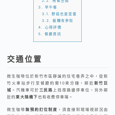
2.2.
用餐空間
3.
早午餐
3.1.
野菇也是混蛋
3.2.
飯糰有參粒
4.
心得評價
5.
餐廳資訊
交通位置
微生咖啡位於新竹市區靜謐的住宅巷弄之中，從新
竹火車站步行至餐廳約需10來分鐘，鄰近
新竹巨
城
。汽機車可於
三民路
上找尋路邊停車位，另外鄰
近的
東大陸橋下
也有收費停車場。
微生咖啡
無預約訂位制度
，須直接到現場視狀況由