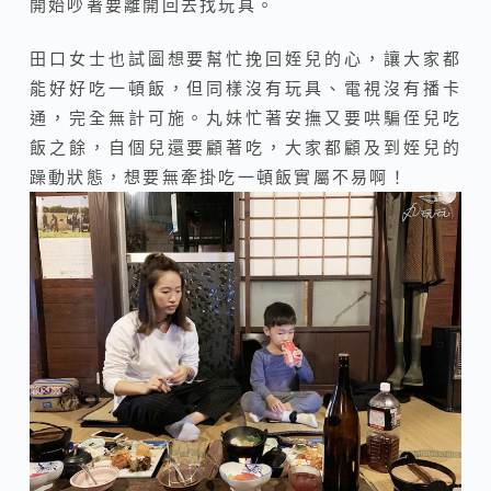
開始吵著要離開回去找玩具。
田口女士也試圖想要幫忙挽回姪兒的心，讓大家都
能好好吃一頓飯，但同樣沒有玩具、電視沒有播卡
通，完全無計可施。丸妹忙著安撫又要哄騙侄兒吃
飯之餘，自個兒還要顧著吃，大家都顧及到姪兒的
躁動狀態，想要無牽掛吃一頓飯實屬不易啊！