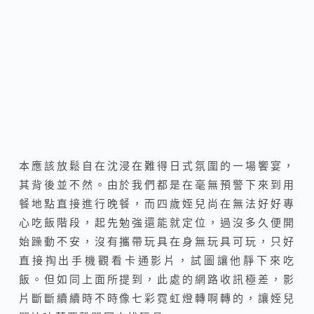
本應該放鬆自在沈浸在難得日式氛圍的一場饗宴，
其背後並不然。由於我們都是在毫無預警下來到用
餐地點直接進行晚餐，而四歲姪兒尚在無法好好專
心吃飯階段，起先勉強還能就定位，過沒多久便開
始躁動不安，沒有攜帶玩具在身無玩具可玩，只好
直接掏出手機觀看卡通影片，試圖讓他靜下來吃
飯。但如同上面所提到，此處的網路收訊極差，影
片斷斷續續時不時像七彩霓虹燈轉啊轉的，讓姪兒