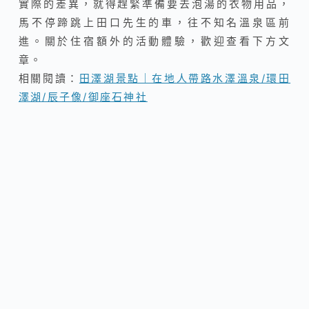
實際的差異，就得趕緊準備要去泡湯的衣物用品，
馬不停蹄跳上田口先生的車，往不知名溫泉區前
進。關於住宿額外的活動體驗，歡迎查看下方文
章。
相關閱讀：
田澤湖景點｜在地人帶路水澤溫泉/環田
澤湖/辰子像/御座石神社