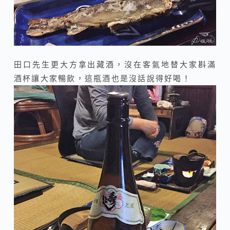
田口先生更大方拿出藏酒，沒在客氣地替大家斟滿
酒杯讓大家暢飲，這瓶酒也是沒話說得好喝！