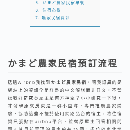
5.
かまど農家民宿早餐
6.
住宿心得
7.
農家民宿資訊
かまど農家民宿預訂流程
透過Airbnb我找到
かまど農家民宿
，讓我訝異的是
網站上的資訊全是詳盡的中文解說而非日文，不禁
讓我好奇究竟屋主是何方神聖？小小研究一下後，
才發現原來房東是一群小團隊，專門推廣農家體
驗，協助這些不擅於使用網路品台的宿主，將住宿
資訊張貼在airbnb平台，並替原屋主回答相關問
題。其目前管理的農家約有25個，多位於東北地