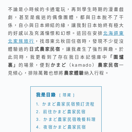
不論是小時候的卡通電玩，再到學生時期的漫畫戲
劇，甚至是瘋迷的偶像團體，都與日本脫不了干
係，自小與日本締結的緣，讓我對日本始終有極大
的好感以及充滿憧憬和幻想。這回在安排
北海道東
北家族旅行
，找尋東北秋田住宿時，發現不少從沒
體驗過的
日式農家民宿
，讓我產生了強烈興趣。於
此同時，我更看到了存在我日本記憶庫中
「圍爐
裏」
的場景，便對
かまど
（kamado）
農家民宿
一
見傾心，排除萬難也想將
農家體驗
納入行程。
我是目錄
隱藏
1.
かまど農家民宿預訂流程
2.
前往かまど農家民宿
3.
かまど農家民宿晚餐料理
4.
夜宿かまど農家民宿