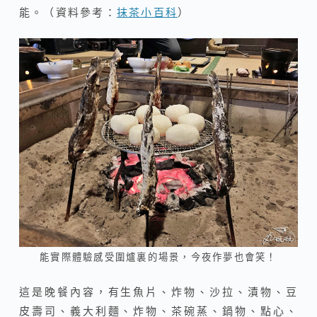
能。（資料參考：
抹茶小百科
）
能實際體驗感受圍爐裏的場景，今夜作夢也會笑！
這是晚餐內容，有生魚片、炸物、沙拉、漬物、豆
皮壽司、義大利麵、炸物、茶碗蒸、鍋物、點心、