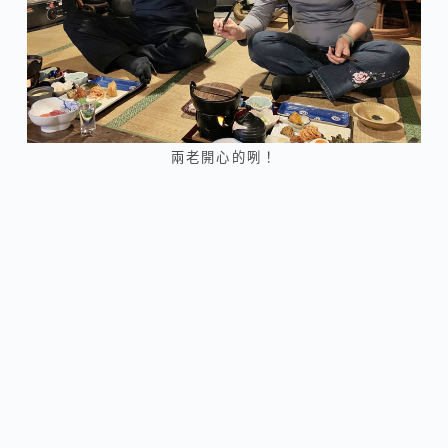
兩老開心的咧！