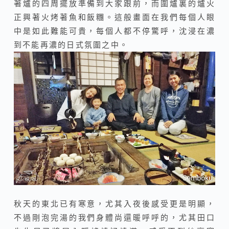
著爐的四周擺放準備到大家跟前，而圍爐裏的爐火
正興著火烤著魚和飯糰。這般畫面在我們每個人眼
中是如此難能可貴，每個人都不停驚呼，沈浸在濃
到不能再濃的日式氛圍之中。
秋天的東北已有寒意，尤其入夜後感受更是明顯，
不過剛泡完湯的我們身體尚還暖呼呼的，尤其田口