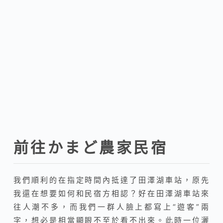
前往かまど農家民宿
我們順利的在指定時間內抵達了田澤湖車站，原先
我還在想要如何和民宿方相認？好在田澤湖車站來
往人潮不多，而我們一群人臉上都寫上“遊客”兩
字，想必是相當顯眼不至於看不出來。此時一位灑