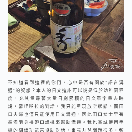
不知道看到這裡的你們，心中是否有關於“語言溝
通”的疑惑？本人的日文造詣可以說是低於幼稚園程
度，充其量靠著大量日劇累積的日文單字量去瞎
說，霹哩啪拉的對話，我只能呈現放空狀態。而田
口夫婦也僅只能使用日文溝通，因此田口女士早有
準備
隨身攜帶口譯機
來幫助溝通。我也嘗試使用手
機的翻譯功能來協助對話，畢竟丸爸問題很多，頻