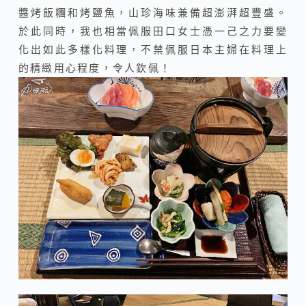
醬烤飯糰和烤鹽魚，山珍海味兼備超澎湃超豐盛。
於此同時，我也相當佩服田口女士憑一己之力要變
化出如此多樣化料理，不禁佩服日本主婦在料理上
的精緻用心程度，令人欽佩！