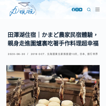
跳
至
主
要
內
田澤湖住宿｜かまど農家民宿體驗，
容
親身走進圍爐裏吃著手作料理超幸福
2020-06-30
2019 OCT. 北海道東北家族旅遊13天
,
日本
,
旅行世界