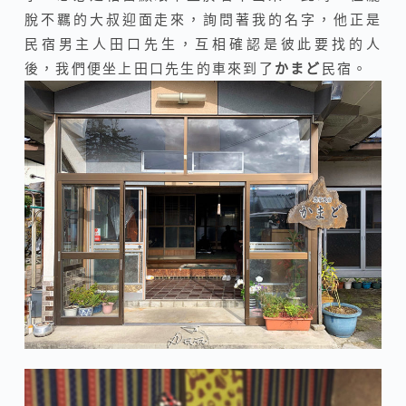
脫不羈的大叔迎面走來，詢問著我的名字，他正是
民宿男主人田口先生，互相確認是彼此要找的人
後，我們便坐上田口先生的車來到了
かまど
民宿。