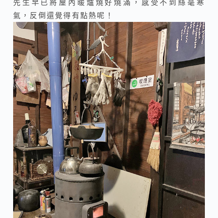
先生早已將屋內暖爐燒好燒滿，感受不到絲毫寒
氣，反倒還覺得有點熱呢！