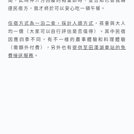
間，此時仲介方回覆的相當即時，並告知已替我轉
達民宿方，我才終於可以安心吃一頓午餐。
住宿方式為一泊二食，採計人頭方式
，孩童與大人
均一價（大家可以自行評估是否值得）。其中民宿
因應四季不同，有不一樣的農事體驗和料理體驗
（需額外付費），另外也有
提供至田澤湖車站的免
費接送服務
。