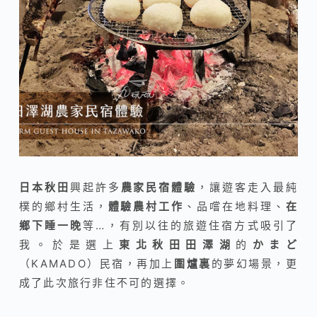
日本秋田
興起許多
農家民宿體驗
，讓遊客走入最純
樸的鄉村生活，
體驗農村工作
、品嚐在地料理、
在
鄉下睡一晚
等…，有別以往的旅遊住宿方式吸引了
我。於是選上
東北秋田田澤湖
的
かまど
（KAMADO）民宿，再加上
圍爐裏
的夢幻場景，更
成了此次旅行非住不可的選擇。